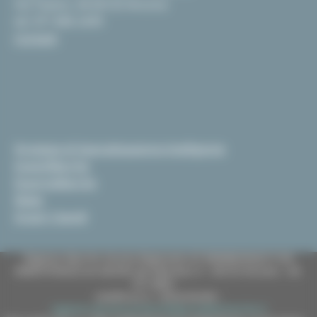
Via Tiziano, 44 60125 Ancona
tel. 071 806 2439
Contatti
Strategia di Specializzazione Intelligente
InvestiMarche
EsportaMarche
News
Scopri i bandi
Regione Marche Giunta Regionale (CF 80008630420 P.IVA
00481070423) via Gentile da Fabriano, 9 - 60125 Ancona - tel.
071.8061
casella p.e.c. istituzionale :
regione.marche.protocollogiunta@emarche.it