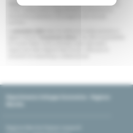
sistema
, con incontri B2B e visite aziendali, per favorire
nuove collaborazioni e approfondire direttamente le
dinamiche produttive e tecnologiche del mercato
tunisino.
A
settembre 2026
(data da definire) è inoltre previsto in
Egitto il forum
“Investment Africa”
, che offre la possibilità
di incontri B2B e visite aziendali come side event,
organizzati dalla Regione Marche per rafforzare le
occasioni di networking e collaborazione
Dipartimento Sviluppo Economico - Regione
Marche
Regione Marche Palazzo Leopardi