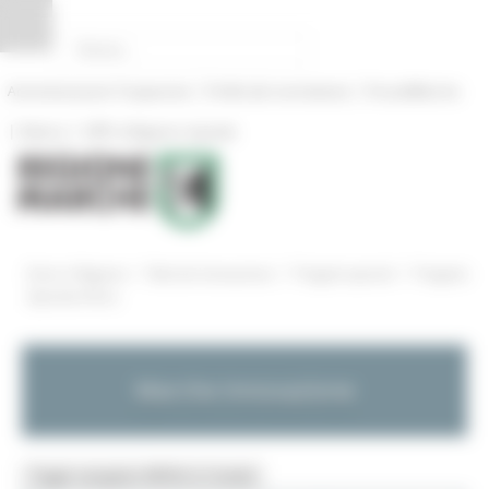
Pannello di gestione dei cookies
|
|
Amministrazione Trasparente
Profilo del committente
ProcediMarche
|
|
Rubrica
URP: la Regione risponde
/
/
/
Entra in Regione
Marche Innovazione
Progetti speciali
Progetto
Speciale Africa
Marche Innovazione
Toggle navigation
MENU & Contatti