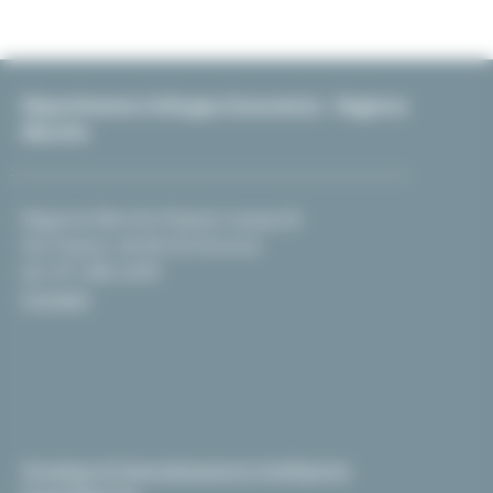
Dipartimento Sviluppo Economico - Regione
Marche
Regione Marche Palazzo Leopardi
Via Tiziano, 44 60125 Ancona
tel. 071 806 2439
Contatti
Strategia di Specializzazione Intelligente