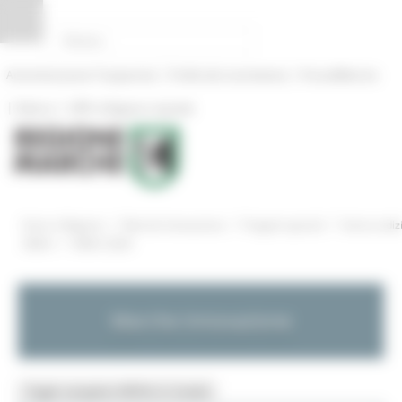
Pannello di gestione dei cookies
|
|
Amministrazione Trasparente
Profilo del committente
ProcediMarche
|
|
Rubrica
URP: la Regione risponde
/
/
/
Entra in Regione
Marche Innovazione
Progetti speciali
Storico ediz
/
SMAU
SMAU 2024
Marche Innovazione
Toggle navigation
MENU & Contatti