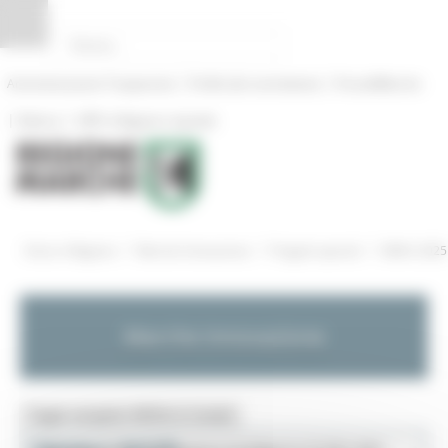
Pannello di gestione dei cookies
|
|
Amministrazione Trasparente
Profilo del committente
ProcediMarche
|
|
Rubrica
URP: la Regione risponde
/
/
/
Entra in Regione
Marche Innovazione
Progetti speciali
SMAU 2025
Marche Innovazione
Toggle navigation
MENU & Contatti