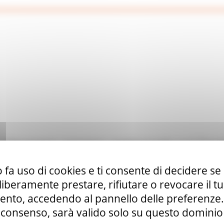
er rimanere sempre aggiornato sui Cors
 fa uso di cookies e ti consente di decidere se 
i liberamente prestare, rifiutare o revocare il 
nto, accedendo al pannello delle preferenze. S
consenso, sarà valido solo su questo dominio