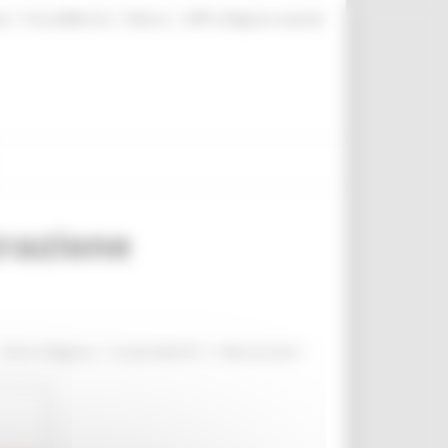
|
|
|
te
ProcediMarche
Rubrica
URP: la Regione risponde
trazione
/
/
Entra in Regione
Scuola della PA
Albo formatori