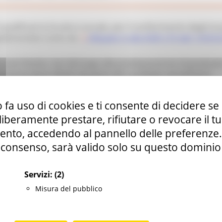
i qualificati la Scuola si avvale, per il conferimento degli inc
egolamentato come da
Allegato A alla DGR 274 del 14/03
ersone fisiche, non dà luogo alla predisposizione di graduat
omporta alcun diritto da parte del candidato ad ottenere
on line a questo
indirizzo
.
 fa uso di cookies e ti consente di decidere se 
aria l’autenticazione mediante il sistema Cohesion o Spid 
i liberamente prestare, rifiutare o revocare il 
nto, accedendo al pannello delle preferenze. S
di scadenza: gli interessati possono presentare domanda in
consenso, sarà valido solo su questo dominio
ranno indicare, in ordine di priorità, massimo 2 Aree Format
Servizi:
(2)
ee prescelte, indicare massimo 3 sottoaree tra quelle indi
nno altresì esplicitare le esplicitare le esperienze professio
Misura del pubblico
nte significative e rappresentative del proprio know ho
corredata del curriculum vitae redatto utilizzando