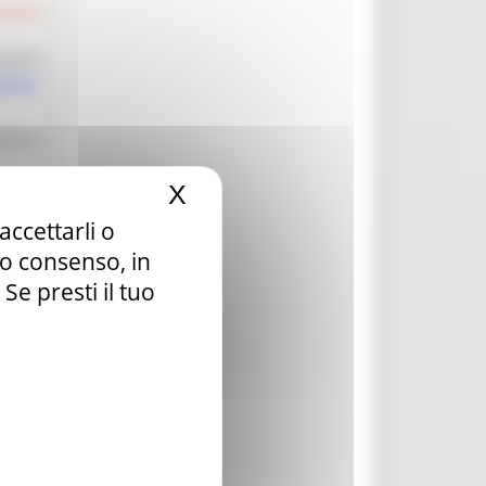
arichi
/2022
orie o
X
Nascondi il banner dei c
accettarli o
o
tuo consenso, in
e presti il tuo
ive
cate
nali
w.