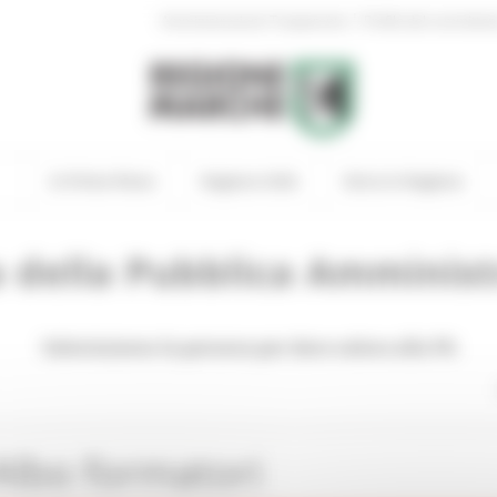
|
Amministrazione Trasparente
Profilo del committen
In Primo Piano
Regione Utile
Entra in Regione
a della Pubblica Amminis
Valorizziamo le persone per dare valore alla PA
lbo formatori