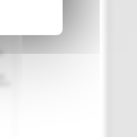
alla
menti
el
BO
ELLA