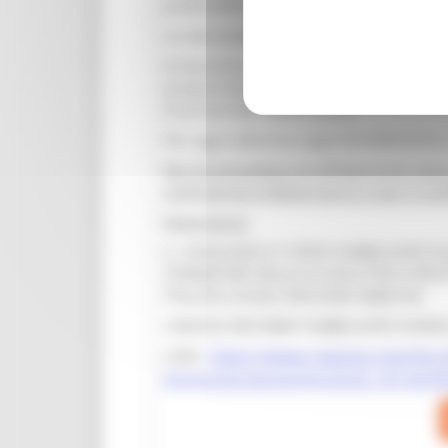
preferibilmente il formato europeo, s
Le domande di iscrizione verranno p
Al termine della procedura, ogni richi
propria domanda, il buon esito dell’av
di protocollo della stessa.
Per ogni ulteriore approfondimento s
Per le procedure di affidamento degli 
contraente/collaboratore e per il conf
Nota bene:
IL 10/02/2025 E’ STATO PUBBLICATO S
FORMATORI DELLA SCUOLA PER ISTRUT
POLIZIA LOCALE REGIONE MARCHE.
L’AVVISO RESTARA’ PUBBLICATO SIONO
LINK:
https://www.regione.marche.it/
Amministrazione/Avvisi/id_18126/9