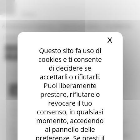
Pannello di gestione dei cookies
|
|
Amministrazione Trasparente
Profilo del committente
ProcediMarche
|
|
Rubrica
URP: la Regione risponde
X
Nascond
Questo sito fa uso di
cookies e ti consente
di decidere se
accettarli o rifiutarli.
Puoi liberamente
Sportello per la semplificazione
prestare, rifiutare o
revocare il tuo
Tramite questo modulo è possibile inviare istanze di
semplificazione ai sensi della L.R.3/2015 (e della DGR
consenso, in qualsiasi
1615/2016).
momento, accedendo
La Legge Regionale ha la finalità di rimuovere o ridurre
al pannello delle
gli oneri e gli adempimenti amministrativi a carico dei
cittadini e delle imprese; ridurre i termini di conclusione
preferenze. Se presti il