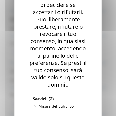
Sito web
di decidere se
accettarli o rifiutarli.
Puoi liberamente
Modulistica volontariato
prestare, rifiutare o
Modulistica
revocare il tuo
consenso, in qualsiasi
Creazione nuove organizzazioni iscrizione volontari
momento, accedendo
Sito web
al pannello delle
preferenze. Se presti il
tuo consenso, sarà
Contatti volontariato
valido solo su questo
Sistema Informativo
dominio
Riferimenti alle organizzazioni volontariato
Servizi:
(2)
Sito web
Misura del pubblico