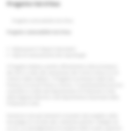
Progetto Val d'Aso
Progetto vulnerabilità Val d'Aso
Progetto vulnerabilità Val d'Aso
Elaborazioni E Report Giornalieri
Stato Di Avanzamento Dei Soprallughi
Il Progetto Valdaso, partito ufficialmente nella primavera
del 2010, è volto alla valutazione del rischio sismico di 24
Comuni della Valdaso. Il Progetto è promosso dalle due
Province di Ascoli Piceno e Fermo. Il coordinamento tecnico
scientifico è svolto dal Dipartimento di Protezione Civile
della Regione Marche e dal Dipartimento Nazionale della
Protezione Civile.
Numerosi sono gli elementi innovativi del progetto, dalla
tecnologia di raccolta dati, mediante palmari collegati ad
un SIT, al coinvolgimento di studenti delle scuole superiori,