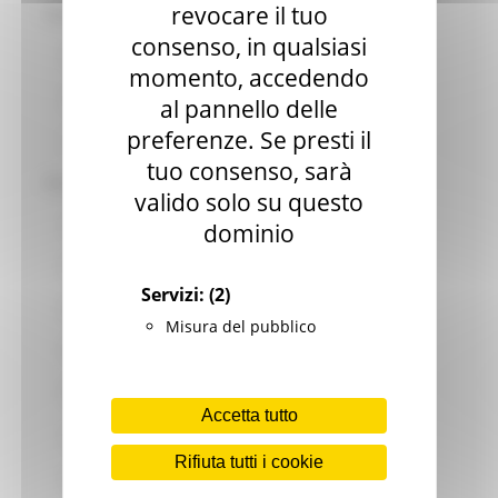
revocare il tuo
Strutture Operative
consenso, in qualsiasi
Centro Funzionale Multirischi
momento, accedendo
Sala Operativa Unificata Permanente
al pannello delle
preferenze. Se presti il
Logistica e Pronto Intervento
tuo consenso, sarà
Previsione e Monitoraggio
valido solo su questo
Archivi
dominio
Procedure di Allertamento
Servizi:
(2)
Rete Meteo-Idro-Pluviometrica
Misura del pubblico
Rischio Idrogeologico e Idraulico
Rischio Sanitario ed Antropico
Accetta tutto
Incendi Boschivi
Rifiuta tutti i cookie
Inquinamento incidenti marini