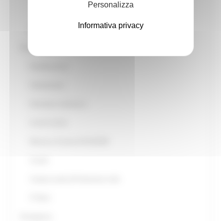
Personalizza
Modello di simulazione
Informativa privacy
Monitoraggio Sismico
Prevenzione
Pianificazione
Volontariato
Diventare volontario
Io non rischio
Risorse a Comuni LR 32/2001
Scuole
Campi scuola di Protezione civile
IT-Alert
Emergenza