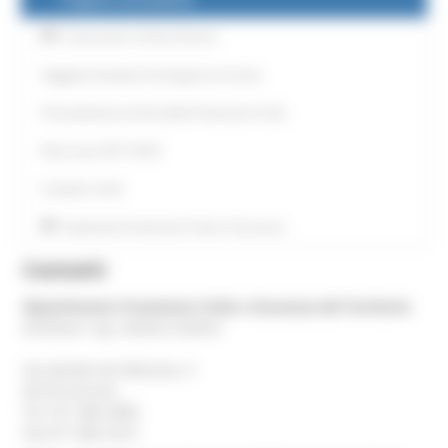
Costruzioni in Zona Sismica
Soggetto Attuatore Emergenza Ucraina
Provvedimenti ed Atti della Protezione Civile
Piani neve 2017 2018
Contatti e Sedi
Statistiche Protezione Civile e Sicurezza
Contatti
Dipartimento Protezione Civile e Sicurezza del Territorio
Direttore: ing. Stefano Stefoni
Via Gentile da Fabriano, 3
60125 Ancona
Tel. 071 806 4006
Fax 071 806 2419