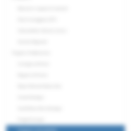
Ripristino a seguito di calamità
Danni mareggiate 2019
Vulnerabilità e Rischio sismico
Gestioni Regionali
Progetti e Pubblicazioni
Convegni ed Eventi
Rapporti di Evento
Report Mensile Meteo-Idro
Annali Idrologici
Studi Meteo-Nivo-Idrologici
Progetti Europei
Progetto vulnerabilità