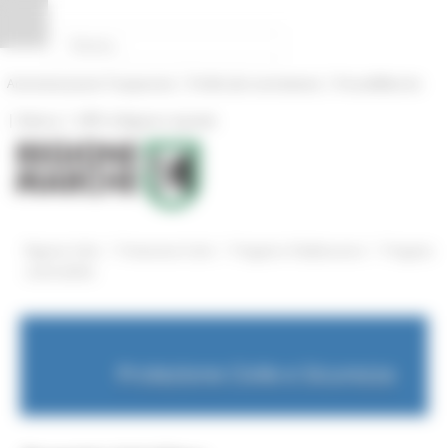
Pannello di gestione dei cookies
|
|
Amministrazione Trasparente
Profilo del committente
ProcediMarche
|
|
Rubrica
URP: la Regione risponde
/
/
/
Regione Utile
Protezione Civile
Progetti e Pubblicazioni
Progetto
vulnerabilità
Protezione Civile e Sicurezza