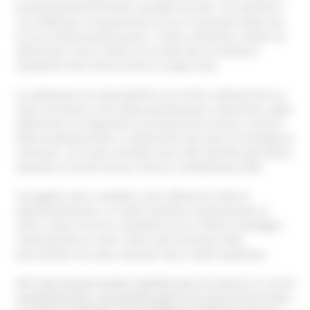
preventivamente formati e guidati da tutor, che potranno
così effettuare un’esperienza unica e di grande valore per
la loro professionalizzazione. Il tutto consentirà, inoltre, di
ottimizzare costi e tempi di raccolta dati ed ottenere
valutazioni del rischio sismico a larga scala.
Le valutazioni di vulnerabilità e di rischio costituiscono un
utile strumento ai fini della pianificazione urbanistica, della
definizione di programmi di prevenzione sismica, nonché
della predisposizione o calibrazione dei piani di emergenza
comunali. Le scuole coinvolte sono nello specifico gli Istituti
Geometri di Ascoli Piceno, Fermo e Grottammare (AP).
Il progetto viene condotto a due differenti livelli di
approfondimento: un livello speditivo relativamente ai
centri urbani nel loro complesso ed un livello di dettaglio
relativamente ai centri storici (ad eccezione della
pericolosità che viene valutata solo a livello speditivo).
Allo stato attuale l’analisi speditiva dei 24 Comuni è in via di
completamento, e da qualche giorno ha avuto inizio la fase