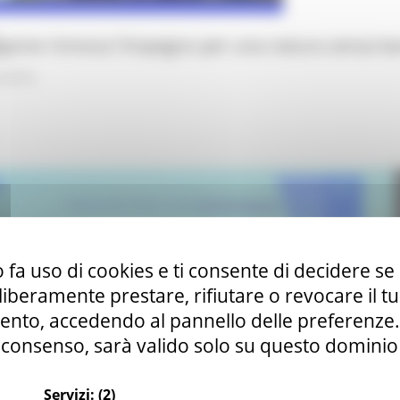
Regione rinnova l'impegno per una natura senza ba
 piano
 fa uso di cookies e ti consente di decidere se 
i liberamente prestare, rifiutare o revocare il 
nto, accedendo al pannello delle preferenze. S
consenso, sarà valido solo su questo dominio
Servizi:
(2)