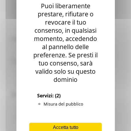
Puoi liberamente
Patrimonio culturale
prestare, rifiutare o
GTC - Teatri Storici Marche
revocare il tuo
Teatri
consenso, in qualsiasi
momento, accedendo
PNRR
al pannello delle
M1 C3 Investimento 2.2
preferenze. Se presti il
Progetti speciali
tuo consenso, sarà
valido solo su questo
Celebrazioni Raffaello 1520 2020
dominio
CulturaSmart
Sistema Bibliotecario Marche
Servizi:
(2)
Misura del pubblico
BiblioMarche
Beni librari e documentali
Accetta tutto
Collectio Thesauri