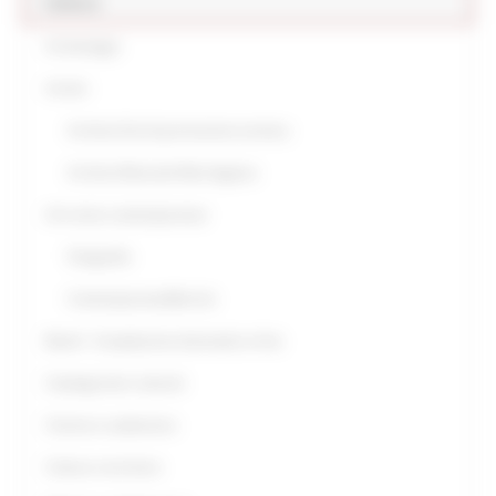
Cultura
Archeologia
Archivi
Archivio Enti di promozione turistica
Archivio Musicale Marchigiano
Arti visive contemporanee
Fotografia
ContemporaneaMarche
Bandi - Compilazione domande on line
Catalogo beni culturali
Cinema e audiovisivo
Cultura e territorio