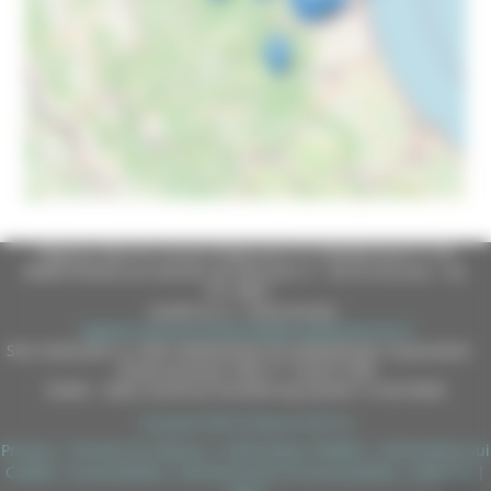
Regione Marche Giunta Regionale (CF 80008630420 P.IVA
00481070423) via Gentile da Fabriano, 9 - 60125 Ancona - tel.
071.8061
casella p.e.c. istituzionale :
regione.marche.protocollogiunta@emarche.it
Sito realizzato su CMS DotNetNuke by DotNetNuke Corporation
Autorizzazione SIAE n° 1225/I/1298
DUNS - Data Universal Numbering System: 514216030
Copyright 2026 by Regione Marche
Privacy
|
Termini Di Utilizzo
|
Informativa TEAMS
|
Informativa sui
Cookie
|
Accessibilità
|
Dichiarazione di Accessibilità
|
Sitemap
|