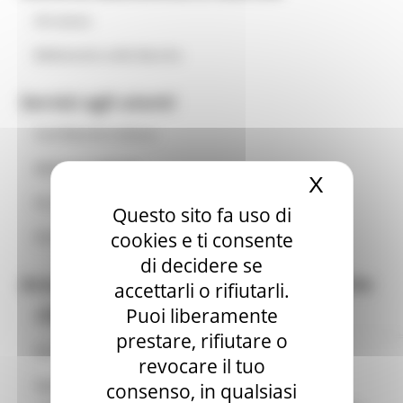
Chi siamo
Biblioteche nelle Marche
Servizi agli utenti
Card Marche Cultura
Biblioteca digitale
X
Nascond
Per Giovani Lettori
Questo sito fa uso di
cookies e ti consente
Nati per Leggere
di decidere se
Area per Amministrazioni e Biblioteche
accettarli o rifiutarli.
Cataloghi
Puoi liberamente
Per aderire
prestare, rifiutare o
Normativa
revocare il tuo
Gli Opac (On-line Public Access Catalog)
Opportunità per le biblioteche
consenso, in qualsiasi