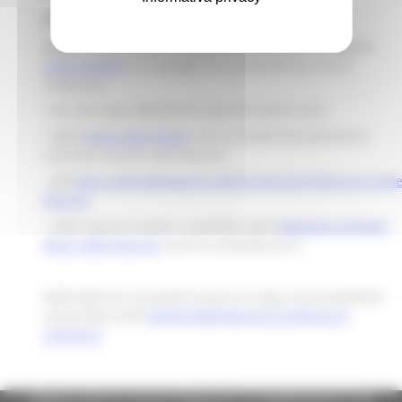
CulturaSmart
Regione Marche sta sviluppando, attraverso il progetto
CulturaSmart
, un catalogo che consentirà la ricerca
congiunta:
- dei due Opac Biblioteche Marche Nord e Sud
- della
banca dati
Sirpac
con le schede del patrimonio
culturale censito nelle Marche
- dell'
Opac delle Biblioteche dell'Università Politecnica dell
Marche
- delle sezioni e-book e audiolibri della
Biblioteca digitale
MLOL delle Marche
marche.medialibrary.it
Nelle Marche è presente anche un Opac esclusivamente
universitario del
Sistema Bibliotecario di Ateneo di
Camerino
Regione Marche Giunta Regionale (CF 80008630420 P.IVA