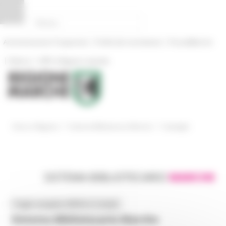
Pannello di gestione dei cookies
|
|
Amministrazione Trasparente
Profilo del committente
ProcediMarche
|
|
Rubrica
URP: la Regione risponde
/
/
Entra in Regione
Sistema Bibliotecario Marche
Cataloghi
SISTEMA BIBLIOTECARIO
MARCHE
Toggle navigation
MENU & Contatti
Sistema Bibliotecario Marche