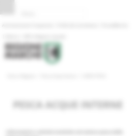
Pannello di gestione dei cookies
|
|
Amministrazione Trasparente
Profilo del committente
ProcediMarche
|
|
Rubrica
URP: la Regione risponde
/
/
Entra in Regione
Pesca Acque Interne
CARTA ITTICA
PESCA ACQUE INTERNE
Informazioni e attività turistiche nel settore pesca della