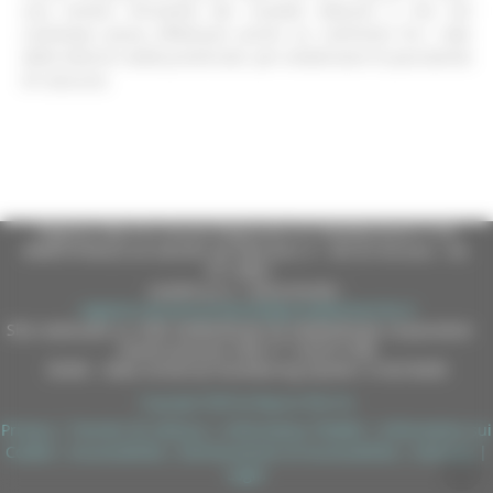
una visione d'insieme dei risultati ottenuti e che nel
contempo possa effettuare anche un confronto fra i dati
delle diverse realtà provinciali, per evidenziare le peculiarità
di ciascuna.
Regione Marche Giunta Regionale (CF 80008630420 P.IVA
00481070423) via Gentile da Fabriano, 9 - 60125 Ancona - tel.
071.8061
casella p.e.c. istituzionale :
regione.marche.protocollogiunta@emarche.it
Sito realizzato su CMS DotNetNuke by DotNetNuke Corporation
Autorizzazione SIAE n° 1225/I/1298
DUNS - Data Universal Numbering System: 514216030
Copyright 2026 by Regione Marche
Privacy
|
Termini Di Utilizzo
|
Informativa TEAMS
|
Informativa sui
Cookie
|
Accessibilità
|
Dichiarazione di Accessibilità
|
Sitemap
|
Login