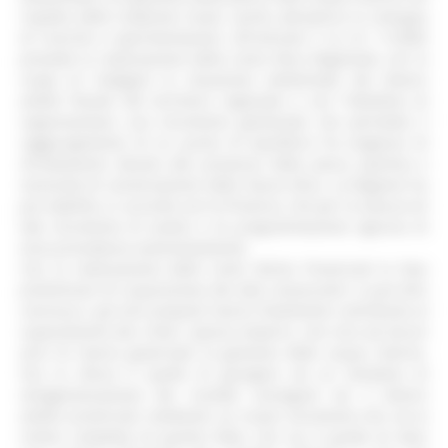
rispetto delle tradizioni locali, anche attraverso lo sviluppo
di ricerche e sperimentazioni. All‟articolo 7, la L.R. 11/2003
prevede la realizzazione della Carta Ittica Regionale, con lo
scopo di indagare la situazione ambientale dei diversi
ambiti fluviali del territorio regionale e con l‟obiettivo di
rappresentare uno strumento gestionale che permetta il
raggiungimento di un punto di equilibrio fra esigenze di
sfruttamento dovute alla presenza della pesca sportiva e
necessità di conservazione della fauna ittica. La Regione ha
poi stabilito, in accordo con le Province, che per la stesura di
tale strumento di analisi e di programmazione ognuna di
esse procedesse autonomamente.
Con la realizzazione delle Carte Ittiche Provinciali la fase
preliminare di acquisizione dei dati conosciutivi si può dire
conclusa e gli enti preposti hanno finalmente contribuito al
superamento dei criteri, spesso empirici, che sino ad alcuni
anni fa hanno governato la gestione delle acque interne.
Ora lo sforzo è quello di giungere ad un tentativo di
omogeneizzazione dei risultati conseguiti nei 5 diversi
ambiti provinciali, mediante un nuovo strumento che sia la
sintesi completa di quanto fatto, che sia in grado di dare