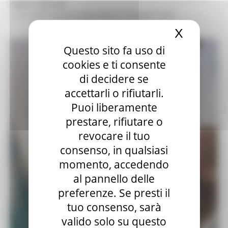
Regione Marche
a cura della Direzione Agricoltura e Sviluppo rurale
X
Nascond
Questo sito fa uso di
cookies e ti consente
di decidere se
accettarli o rifiutarli.
Puoi liberamente
prestare, rifiutare o
revocare il tuo
consenso, in qualsiasi
momento, accedendo
al pannello delle
preferenze. Se presti il
tuo consenso, sarà
valido solo su questo