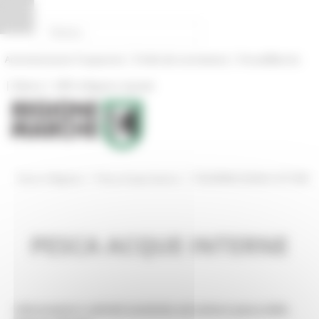
Pannello di gestione dei cookies
|
|
Amministrazione Trasparente
Profilo del committente
ProcediMarche
|
|
Rubrica
URP: la Regione risponde
/
/
Entra in Regione
Pesca Acque Interne
TESSERINO SEGNA CATTURE
PESCA ACQUE INTERNE
Informazioni e attività turistiche nel settore pesca della