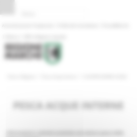
Pannello di gestione dei cookies
|
|
Amministrazione Trasparente
Profilo del committente
ProcediMarche
|
|
Rubrica
URP: la Regione risponde
/
/
Entra in Regione
Pesca Acque Interne
CLASSIFICAZIONE ACQUE
PESCA ACQUE INTERNE
Informazioni e attività turistiche nel settore pesca della