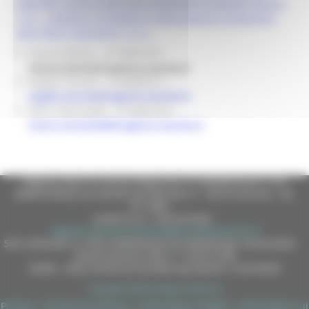
nelle PMI, anche grazie agli investimenti produttivi Azione
1.3.1 – Sostegno a progetti di rafforzamento competitivo
delle filiere Intervento 1.3.1.1
Silvano Bertini – 0718063795 -
silvano.bertini@regione.marche.it
Angela Cecconi - 0718063413 -
angela.cecconi@regione.marche.it
Marco Moscatelli - 0718063745 –
marco.moscatelli@regione.marche.it
Regione Marche Giunta Regionale (CF 80008630420 P.IVA
00481070423) via Gentile da Fabriano, 9 - 60125 Ancona - tel.
071.8061
casella p.e.c. istituzionale :
regione.marche.protocollogiunta@emarche.it
Sito realizzato su CMS DotNetNuke by DotNetNuke Corporation
Autorizzazione SIAE n° 1225/I/1298
DUNS - Data Universal Numbering System: 514216030
Copyright 2026 by Regione Marche
Privacy
|
Termini Di Utilizzo
|
Informativa TEAMS
|
Informativa sui