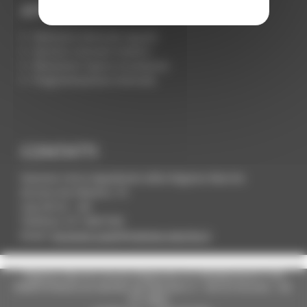
APPALTI
Notiziario Generale Appalti
Servizio Contratti Pubblici
Rilevazioni Opere Incompiute
Programmazione triennale
CONTATTI
Stazione Unica Appaltante della Regione Marche
Ancona Via Palestro, 19
Cap 60122 - AN
Telefono: 071 8067330
Email:
funzione.suam@regione.marche.it
Regione Marche Giunta Regionale (CF 80008630420 P.IVA
00481070423) via Gentile da Fabriano, 9 - 60125 Ancona - tel.
071.8061