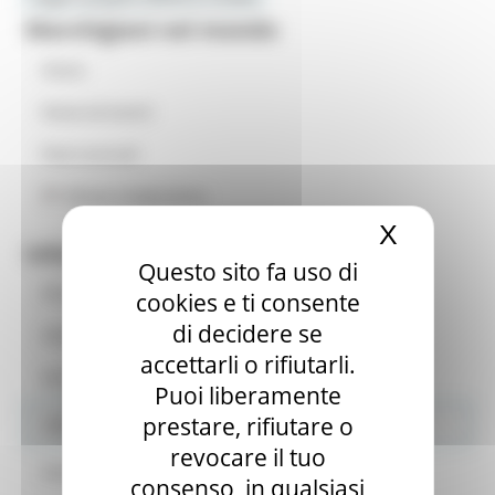
Marchigiani nel mondo
Home
News ed eventi
Piani annuali
Museo emigrazione
X
Nascond
Informazioni per le Associazioni
Questo sito fa uso di
Chi siamo
cookies e ti consente
di decidere se
Club Amici delle Marche
accettarli o rifiutarli.
Iscrizione albo regionale
Puoi liberamente
prestare, rifiutare o
Istituzioni
revocare il tuo
Censimento
consenso, in qualsiasi