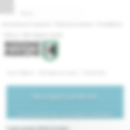
Pannello di gestione dei cookies
|
|
Amministrazione Trasparente
Profilo del committente
ProcediMarche
|
|
Rubrica
URP: la Regione risponde
/
/
Entra in Regione
Marchigiani nel mondo
Schede Paese
Marchigiani nel Mondo
La Comunità dei marchigiani all'estero
Toggle navigation
MENU & Contatti