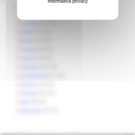
Informativa privacy
Di seguito i file da consultare:
Argentina
(720 KB)
Australia
(426 KB)
Belgio
(592 KB)
Brasile
(509 KB)
Canada
(684 KB)
Francia
(384 KB)
Germania
(425 KB)
Lussemburgo
(672 KB)
Svizzera
(438 KB)
Uruguay
(563 KB)
USA
(440 KB)
Venezuela
(579 KB)