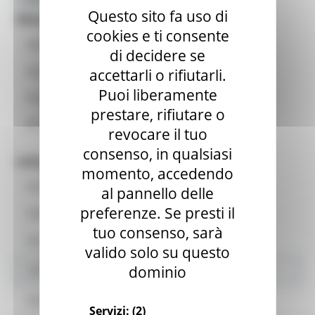
Questo sito fa uso di
Marchigiani nel mondo
cookies e ti consente
Home
di decidere se
News ed eventi
accettarli o rifiutarli.
Puoi liberamente
Piani annuali
prestare, rifiutare o
Museo emigrazione
revocare il tuo
consenso, in qualsiasi
Informazioni per le Associazioni
momento, accedendo
Chi siamo
al pannello delle
preferenze. Se presti il
Club Amici delle Marche
tuo consenso, sarà
Iscrizione albo regionale
valido solo su questo
dominio
Istituzioni
Censimento
Servizi:
(2)