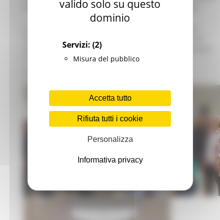
valido solo su questo
nostre tradizioni, la nostra cultura, e la nostra lingua.
dominio
A very special thank you to ALMA Canada and Fausta
Polidori for providing this great opportunity. A special
Servizi:
(2)
thank you to the Recanati Dante Alighieri Campus school
Misura del pubblico
for their hospitality, their kind teachers and their
professionalism.
CORINA D’ALESIO WORTH
Accetta tutto
Rifiuta tutti i cookie
Personalizza
Informativa privacy