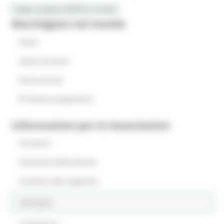
Toggle navigation
MENU & Contatti
Marchigiani nel mondo
Home
News ed eventi
Piani annuali
Museo emigrazione
Informazioni per le Associazioni
Chi siamo
Club Amici delle Marche
Iscrizione albo regionale
Istituzioni