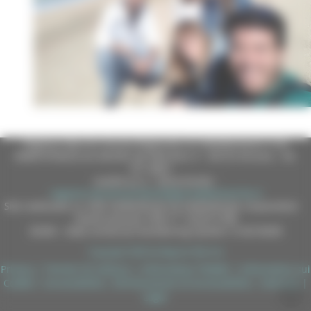
Regione Marche Giunta Regionale (CF 80008630420 P.IVA
00481070423) via Gentile da Fabriano, 9 - 60125 Ancona - tel.
071.8061
casella p.e.c. istituzionale :
regione.marche.protocollogiunta@emarche.it
Sito realizzato su CMS DotNetNuke by DotNetNuke Corporation
Autorizzazione SIAE n° 1225/I/1298
DUNS - Data Universal Numbering System: 514216030
Copyright 2026 by Regione Marche
Privacy
|
Termini Di Utilizzo
|
Informativa TEAMS
|
Informativa sui
Cookie
|
Accessibilità
|
Dichiarazione di Accessibilità
|
Sitemap
|
Login