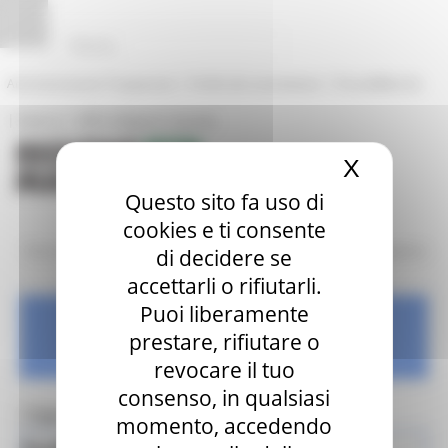
Pannello di gestione dei cookies
|
|
Amministrazione Trasparente
Profilo del committente
ProcediMarche
|
|
Rubrica
URP: la Regione risponde
X
Nascond
Questo sito fa uso di
cookies e ti consente
/
/
Entra in Regione
Cambiamenti Climatici
Eu Mission for Adaptation
di decidere se
accettarli o rifiutarli.
Puoi liberamente
Cambiamenti Climatici
prestare, rifiutare o
revocare il tuo
consenso, in qualsiasi
Toggle navigation
MENU & Contatti
momento, accedendo