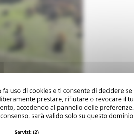
 fa uso di cookies e ti consente di decidere se 
i liberamente prestare, rifiutare o revocare il 
nto, accedendo al pannello delle preferenze. S
025)
consenso, sarà valido solo su questo dominio
nio atmosferico rappresenta un elemento chiave per la gestione sos
ento accrescimento significa rafforzare il loro ruolo di agenti mitig
Servizi:
(2)