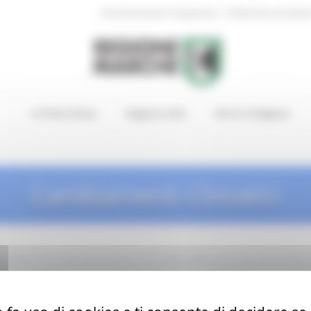
|
Amministrazione Trasparente
Profilo del committen
In Primo Piano
Regione Utile
Entra in Regione
Cambiamenti Climatici
e e miniere