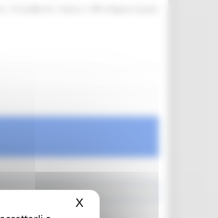
|
|
|
te
ProcediMarche
Rubrica
URP: la Regione risponde
X
Nascondi il banner dei c