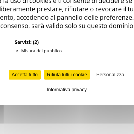
 fa uso di cookies e ti consente di decidere se 
i liberamente prestare, rifiutare o revocare il 
nto, accedendo al pannello delle preferenze. S
he.it
consenso, sarà valido solo su questo dominio
 Ambientali
Servizi:
(2)
Misura del pubblico
Accetta tutto
Rifiuta tutti i cookie
Personalizza
Informativa privacy
amento ai cambiamenti climatici