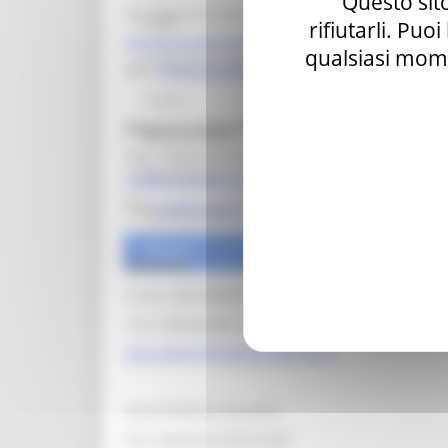
Questo sito
Ing. Massimo Sbriscia
CPMR
rifiutarli. Puo
massimo.sbriscia@regione.marche.it
qualsiasi mome
Eu Mission for Adaptation
PEC:
regione.marche.ciclorifiutibonifiche@emarc
Progetti
Dirigente Settore Valutazioni e Autorizzazioni
Documenti utili
Dott. Roberto Ciccioli
Dati climatici
roberto.ciccioli@regione.marche.it
PEC:
regione.marche.valutazamb@emarche.it
News ed eventi
Contatti
Referenti:
D.ssa. Gaia Galassi
E.Q. Valutazione Ambientale Strategica e adatt
gaia.galassi@regione.marche.it
D.ssa Patrizia Giacomin
E.Q. Autorità Ambientale