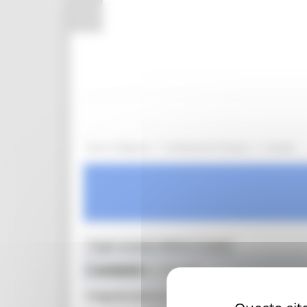
Pannello di gestione dei cookies
/
/
Entra in Regione
Cambiamenti Climatici
Contatti
Toggle navigation
MENU & Contatti
Contatti
Cambiamenti Climatici
Dirigente Settore Fonti energetiche, rifiuti cav
Piano Clima