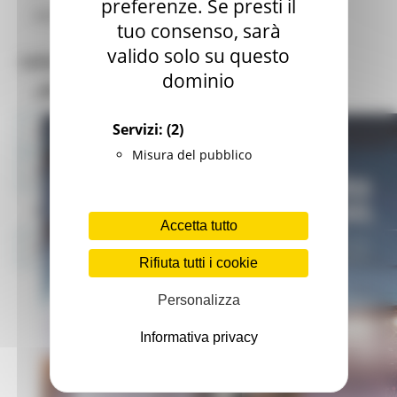
preferenze. Se presti il
Associazioni
tuo consenso, sarà
valido solo su questo
Informazioni per il cittadino
dominio
Progetto Avas
Racconti
Servizi:
(2)
Spazio Giovani
Misura del pubblico
Informazioni Utili
Schede Paese
Accetta tutto
Media
Rifiuta tutti i cookie
Personalizza
Informativa privacy