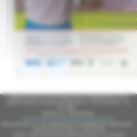
Regione Marche Giunta Regionale (CF 80008630420 P.IVA
00481070423) via Gentile da Fabriano, 9 - 60125 Ancona - tel.
071.8061
casella p.e.c. istituzionale :
regione.marche.protocollogiunta@emarche.it
Sito realizzato su CMS DotNetNuke by DotNetNuke Corporation
Autorizzazione SIAE n° 1225/I/1298
DUNS - Data Universal Numbering System: 514216030