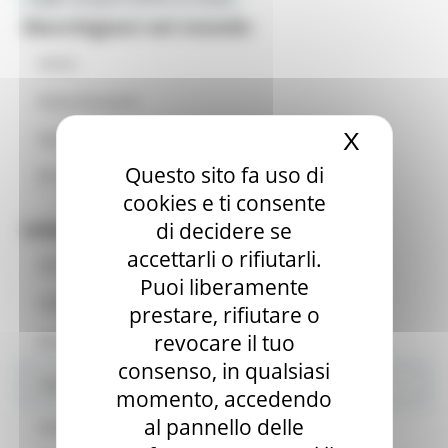
Marchigiani nel mondo
Home
News ed eventi
X
Nascond
Piani annuali
Questo sito fa uso di
Museo emigrazione
cookies e ti consente
Informazioni per le Associazioni
di decidere se
accettarli o rifiutarli.
Chi siamo
Puoi liberamente
Club Amici delle Marche
prestare, rifiutare o
revocare il tuo
Iscrizione albo regionale
consenso, in qualsiasi
Istituzioni
momento, accedendo
al pannello delle
Censimento