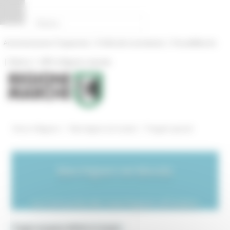
Pannello di gestione dei cookies
|
|
Amministrazione Trasparente
Profilo del committente
ProcediMarche
|
|
Rubrica
URP: la Regione risponde
/
/
Entra in Regione
Marchigiani nel mondo
Progetti speciali
Marchigiani nel Mondo
La Comunità dei marchigiani all'estero
Toggle navigation
MENU & Contatti