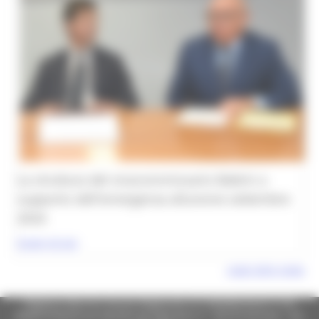
La struttura del vicecommissario Babini a
supporto dell'emergenza alluvione settembre
2024
Scopri di più
Leggi altre news
Regione Marche Giunta Regionale (CF 80008630420 P.IVA
00481070423) via Gentile da Fabriano, 9 - 60125 Ancona - tel.