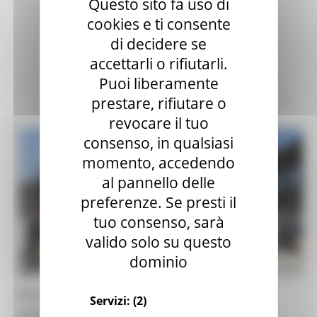
Questo sito fa uso di
cookies e ti consente
di decidere se
accettarli o rifiutarli.
Puoi liberamente
prestare, rifiutare o
revocare il tuo
consenso, in qualsiasi
momento, accedendo
al pannello delle
preferenze. Se presti il
tuo consenso, sarà
valido solo su questo
dominio
Alluvione, a Senigallia la consegna delle
Servizi:
(2)
autovetture donate ai Comuni colpiti