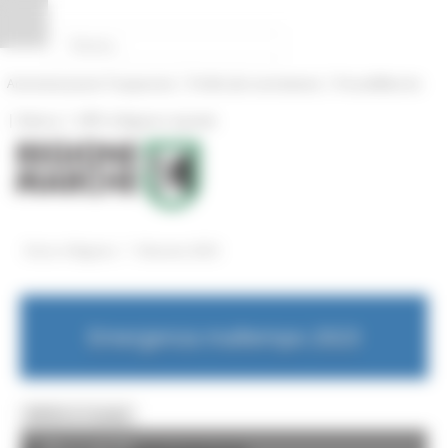
Pannello di gestione dei cookies
|
|
Amministrazione Trasparente
Profilo del committente
ProcediMarche
|
|
Rubrica
URP: la Regione risponde
/
Entra in Regione
Alluvione 2023
Emergenza maltempo 2023
MENU & Contatti