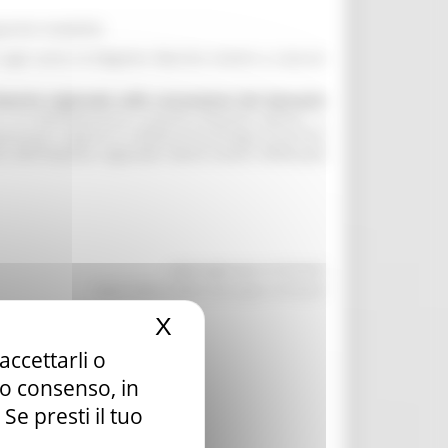
guente modalità:
e ogni anno la Regione Marche invierà a ciascun
mposta regionale sulle concessioni del demanio
.). In ottemperanza a quanto disposto dall’art. 1,
osizioni urgenti in materia di proroga di termini
o dell’imposta regionale dovrà essere effettuato
pagina aggiornata al 27/05/2021
data di ultima modifica della pagina 27/05/2021
X
Nascondi il banner dei c
accettarli o
tuo consenso, in
e presti il tuo