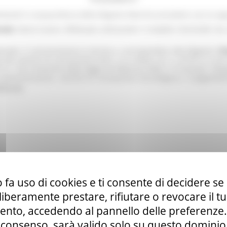
emanali in acquacoltura della Regione Marche procedere con la se
niale
dovrà essere effettuato utilizzando il modello F24-ELIDE ch
ale, il concessionario è tenuto a corrispondere alla Regione l’
i
del canone di concessione (artt. 2 e 3 della L.R. n. 3/1971 e s.m.i
n. 162 convertito dalla legge 28 febbraio 2020, n. 8 recante: «Disp
e amministrazioni, nonché di innovazione tecnologica», il pagament
ndo qui
.
 fa uso di cookies e ti consente di decidere se 
i liberamente prestare, rifiutare o revocare il 
nto, accedendo al pannello delle preferenze. S
consenso, sarà valido solo su questo dominio