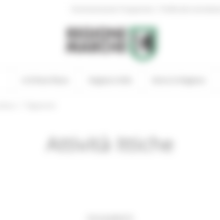
|
Amministrazione Trasparente
Profilo del committen
In Primo Piano
Regione Utile
Entra in Regione
/
oltura
Pagamenti
Attività Ittiche
PAGAMENTI