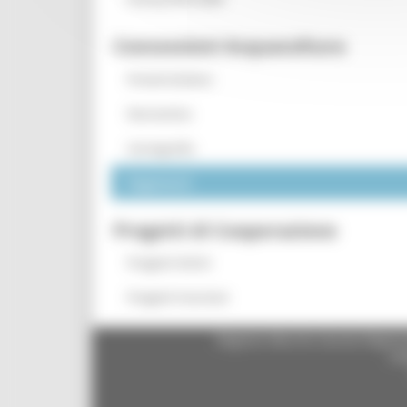
Concessioni Acquacoltura
Presentazione
Normativa
Cartografia
Pagamenti
Progetti di Cooperazione
Progetti Attivi
Progetti Conclusi
Regione Marche Giunta Regional
cas