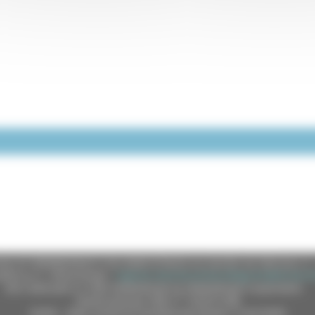
e (CF 80008630420 P.IVA 00481070423) via Gentile da Fabriano, 9 
ella p.e.c. istituzionale :
regione.marche.protocollogiunta@emarche
Sito realizzato su CMS DotNetNuke by DotNetNuke Corporation
Autorizzazione SIAE n° 1225/I/1298
DUNS - Data Universal Numbering System: 514216030