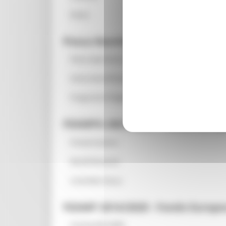
News
Pesca Marittima
Pesca Sportiva in mare
Ittiturismo/Pescaturismo
Programmi Regionali
FEAMPA 2021/2027 - Fondo Europeo
Presentazione
Bandi Emanati
CLLD/GAL Pesca
FEAMP 2014/2020 - Fondo Europeo 
Feamp 2014 2020