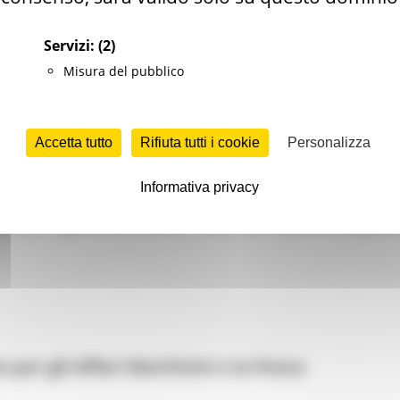
Servizi:
(2)
Misura del pubblico
Accetta tutto
Rifiuta tutti i cookie
Personalizza
Informativa privacy
 per gli Affari Marittimi, la Pesca e l’Acqua
per gli Affari Marittimi e la Pesca