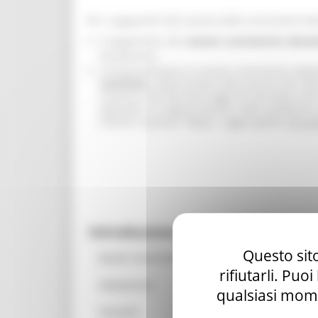
Per i pagamenti del canone delle concessioni d
Il pagamento del
canone concessorio dema
beneficiario;
Contestualmente al canone concessorio demani
marittimo
, determinata nella misura del 10% 
comma 8, del Decreto-Legge 30 dicembre 2019, 
legislativi, di organizzazione delle pubblich
tramite il portale “Mpay”, raggiungibile
clicca
Introduzione
Questo sito
Bandi / Avvisi Pubblici
rifiutarli. Puo
Assessorato
qualsiasi mome
Contatti