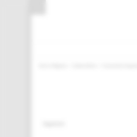
Pannello di gestione dei cookies
/
/
Entra in Regione
Attivita Ittiche
Concessioni Acquac
Pagamenti