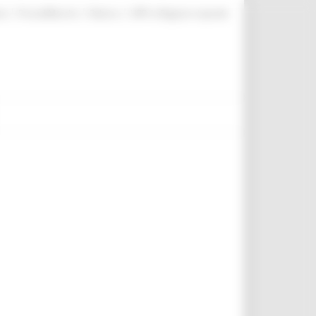
|
|
|
te
ProcediMarche
Rubrica
URP: la Regione risponde