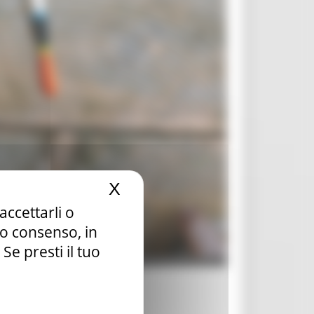
X
Nascondi il banner dei c
accettarli o
tuo consenso, in
e presti il tuo
igiani