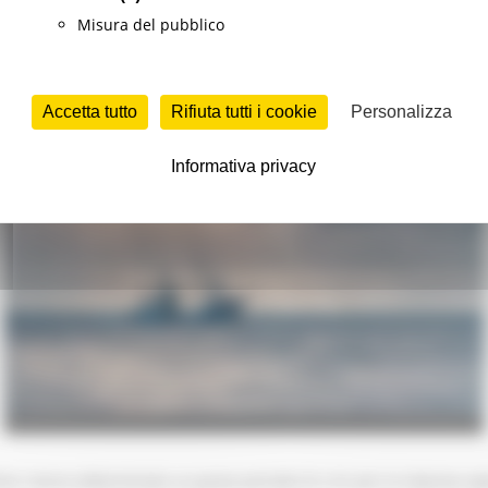
Misura del pubblico
esca che esercitano la pesca professionale dei mi
 dai mutamenti climatici incorsi nell’annualità 2
Accetta tutto
Rifiuta tutti i cookie
Personalizza
Informativa privacy
he, hanno determinato un grave periodo di crisi per le imprese operan