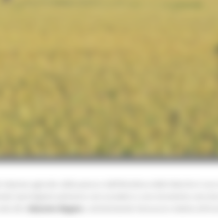
 imprese agricole, della pesca e dell’itticoltura delle Marche è una n
ziende marchigiane potranno così accedere a uno strumento concreto 
alla ZES,
Giacomo Bugaro
, commentando l’annuncio relativo all’inc