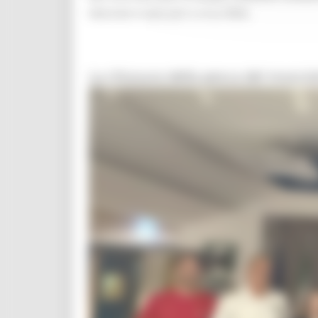
fatturato è stato pari a circa l’85%.
La chiusura della pesca del mosciol