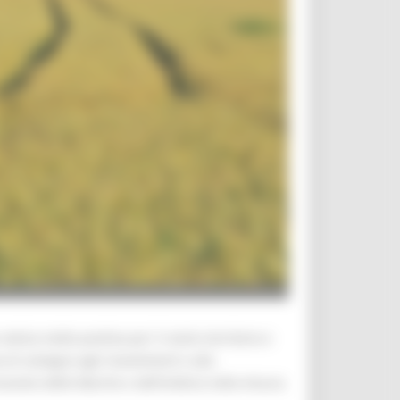
otizia molto positiva per il nostro territorio e
di sostegno agli investimenti e alla
lusione delle Marche e dell’Umbria nella misura.