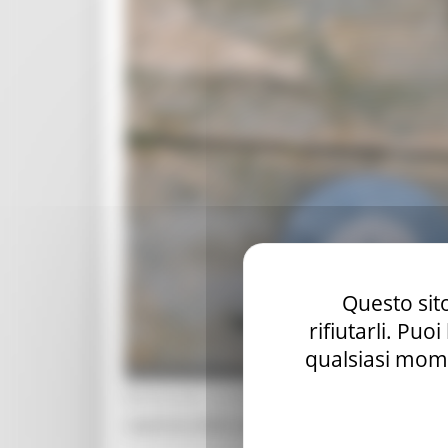
Questo sito
rifiutarli. Puo
qualsiasi mome
MERCOLEDÌ 18 FEBBRAIO 2026 03:38
L’apertura della stagione della pesca alla trot