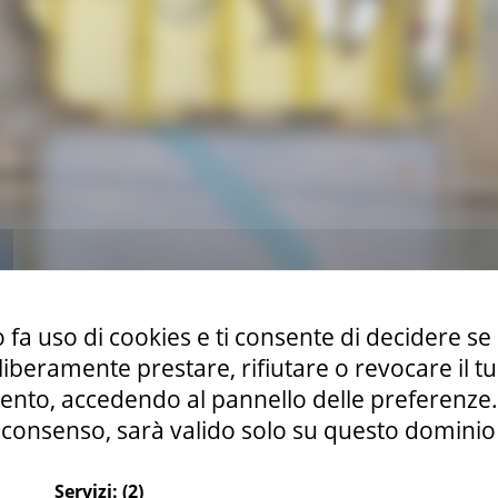
 fa uso di cookies e ti consente di decidere se 
i liberamente prestare, rifiutare o revocare il 
nto, accedendo al pannello delle preferenze. S
consenso, sarà valido solo su questo dominio
a rappresenta un momento molto atteso dai tanti appassionati march
Servizi:
(2)