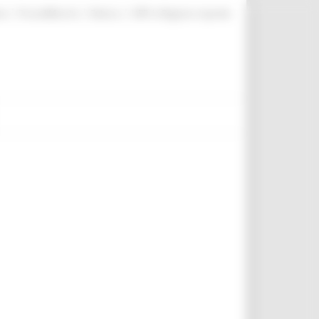
|
|
|
te
ProcediMarche
Rubrica
URP: la Regione risponde