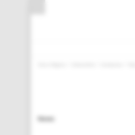
Pannello di gestione dei cookies
/
/
/
Entra in Regione
Attivita Ittiche
Introduzione
Ne
News