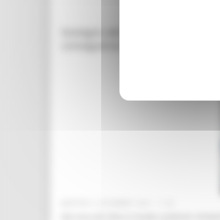
Sostegno alle imprese di piccola p
conseguenza della crisi determinata
MARTEDÌ 2 DICEMBRE 2025 11:08
Nel corso del 2024, le mutate condizioni climatic