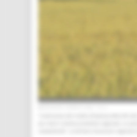
MERCOLEDÌ 8 APRILE 2026 04:41
“L’estensione del credito d’imposta della ZES alle
per tutto il sistema produttivo regionale. Le a
competitività”. Lo dichiara l’assessore regionale 