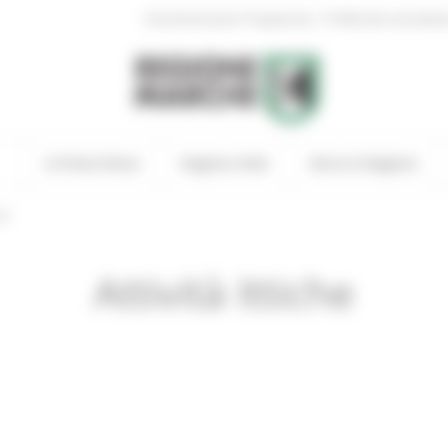
|
Amministrazione Trasparente
Profilo del committen
In Primo Piano
Regione Utile
Entra in Regione
ws
Attività Ittiche