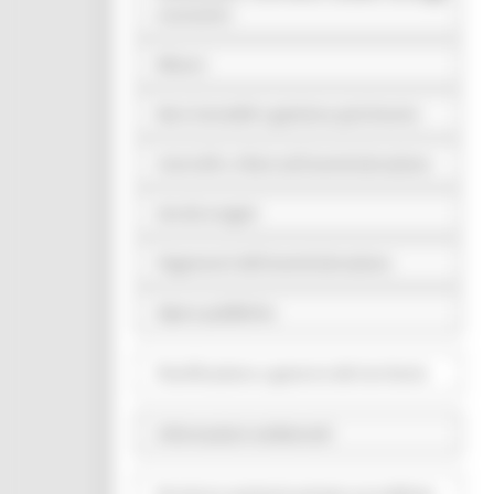
economici
Bilanci
Beni immobili e gestione patrimonio
Controlli e rilievi sull'amministrazione
Servizi erogati
Pagamenti dell'amministrazione
Opere pubbliche
Pianificazione e governo del territorio
Informazioni ambientali