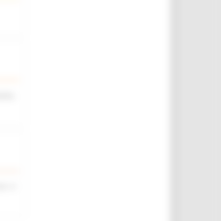
iche,
rt. 4