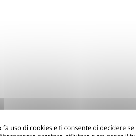
 fa uso di cookies e ti consente di decidere se 
to ex art. 50 comma 1 lett. b) del D. Lgs. 36/23 di servizi di telefo
la CUR 112 Marche-Umbria.
Leggi