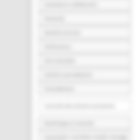
Consulenti e collaboratori
Personale
Bandi di concorso
Performance
Enti controllati
Attività e procedimenti
Provvedimenti
Controlli sulle attività economiche
Bandi di gara e contratti
Sovvenzioni, contributi, sussidi, vantaggi