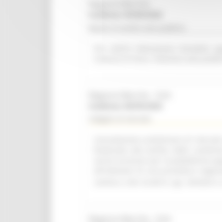
Regione Marche
Scadenza: 09/08/2026
Bando di vendita asta pubblica
R.R. 4/2015 Alienazione immobile ap
Comune di Visso. Indizione asta pubbl
Regione Marche - SUA
Scadenza: 08/09/2026
Indagine di mercato
Consultazione preliminare di mercato i
finalizzata alla verifica delle condizi
servizi accessori per la piattaforma a
all'indizione di una procedura negozi
comma 2, lett. b) del D. Lgs. 36/2023 e 
Regione Marche - SUA