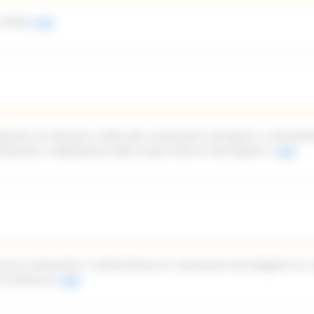
 2026)
Leggi
azione di interesse rivolto alle associazioni piscatorie e naturalist
imitazione e tabellazione delle acque interne marchigiane”
Leggi
icerca industriale e trasferimento di conoscenze tecnologiche ex a
di interesse
Leggi