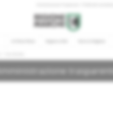
|
Amministrazione Trasparente
Profilo del committen
In Primo Piano
Regione Utile
Entra in Regione
/
i
Gare Bandite
mministrazione trasparen