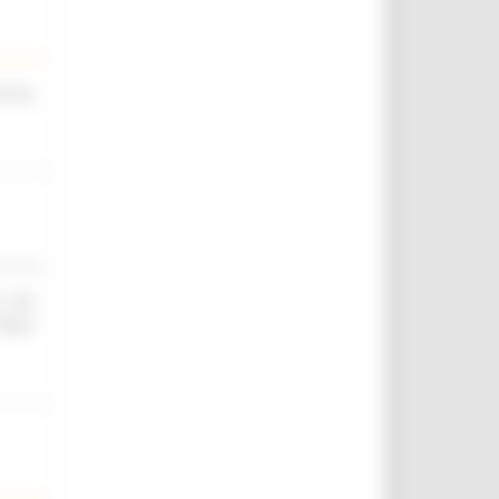
scina
O ED
IELD