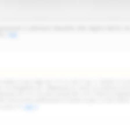
partenente al patrimonio disponibile della Regione Marche sit
ica.
Leggi
ndetta ai sensi degli artt. 77 e ss. del D. Lgs. n. 36/2023 e ss.mm
oni di infungibilità per l'affidamento di servizi di assistenza tecn
pplicativa Life 1st in uso alla Centrale NEA 116117 Marche, propede
ata senza previa pubblicazione di bando di gara, ai sensi dell'art
ss.mm.ii.
Leggi