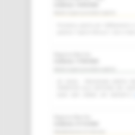
Scadenza: 14/09/2026
Bando di gara procedura aperta
Procedura aperta per l'affidamento i
palestra "Caprini Minucci", sito in Vi
Regione Marche
Scadenza: 17/09/2026
Bando di gara procedura aperta
(SF 28/26) - PROCEDURA APERTA 
OPERATIVO ALLA GESTIONE DEI CON
(SIAR - DAP - OPERA - API - REPORT)
Regione Marche
Scadenza: 31/12/2026
Manifestazione di interesse