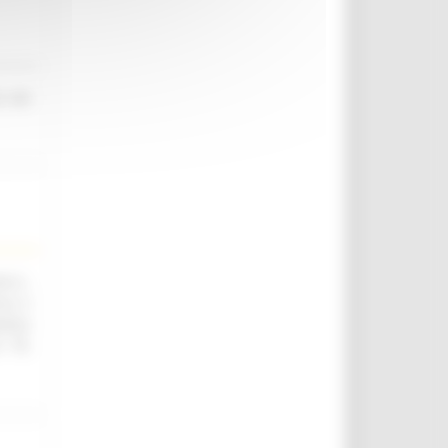
o nel
.ii.,
ica e
utica
. 76,