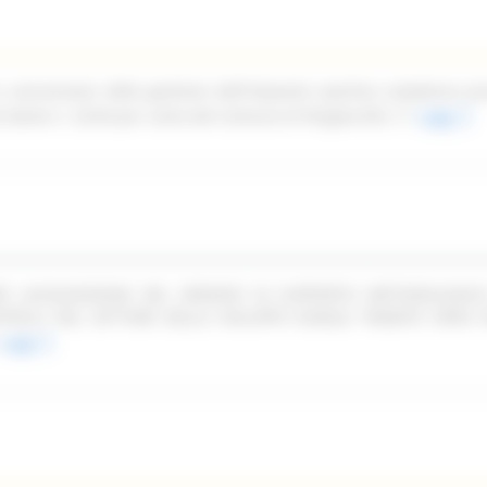
n concessione della gestione dell'impianto sportivo complesso pi
ale Dante n. 52/54 per conto del Comune di Pergola (PU)
Leggi
PER LACQUISIZIONE DEL SERVIZIO DI SUPPORTO METODOLOGIC
TROLLI NEL SETTORE DELLO SVILUPPO RURALE TRAMITE OPEN F
Leggi