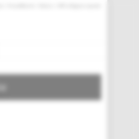
|
|
|
te
ProcediMarche
Rubrica
URP: la Regione risponde
te