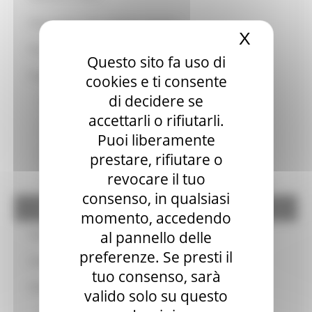
Osservatorio sulla condizione abitativa
X
Nascond
Prezzario regionale lavori pubblici
Questo sito fa uso di
Programmi Housing Sociale
cookies e ti consente
di decidere se
Programmi nazionali Housing Sociale
accettarli o rifiutarli.
Programmi regionali Housing Sociale
Puoi liberamente
Buoni casa 2019
prestare, rifiutare o
revocare il tuo
PIERS – Programma integrato di edilizia residenziale sociale
consenso, in qualsiasi
D.M. 6/7/2020 - 30 milioni Comuni cratere
momento, accedendo
al pannello delle
Statistiche Edilizia
preferenze. Se presti il
Studi, Ricerche e buone pratiche
tuo consenso, sarà
Valorizzazione del Patrimonio Immobiliare
valido solo su questo