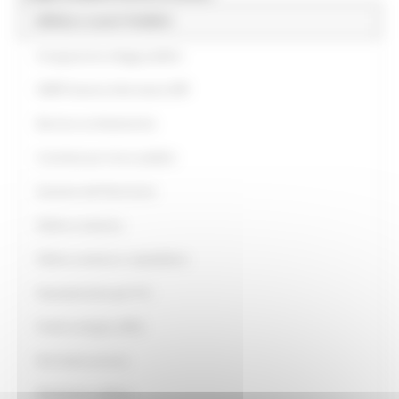
Edilizia e Lavori Pubblici
Assegnazione alloggi pubblici
SIERP-Sistema Informativo ERP
Barriere architettoniche
Contributi per lavori pubblici
Gestione del Patrimonio
Edilizia scolastica
Edilizia sanitaria e ospedaliera
Espropriazione per P.U.
Fondo sostegno affitti
Normativa tecnica
Modulistica edilizia