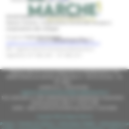
DIPARTIMENTO SVILUPPO ECONOMICO
Settore Turismo, Cooperazione territoriale europea e
cooperazione allo sviluppo
Dirigente
Paola Marchegiani
settore.turismoCooperazione@regione.marche.it
PEC: regione.marche.funzionectc@emarche.it
Segreteria: 071 806 2431 - 071 806 2311
Regione Marche Giunta Regionale (CF 80008630420 P.IVA
00481070423) via Gentile da Fabriano, 9 - 60125 Ancona - tel.
071.8061
casella p.e.c. istituzionale :
regione.marche.protocollogiunta@emarche.it
Sito realizzato su CMS DotNetNuke by DotNetNuke Corporation
Autorizzazione SIAE n° 1225/I/1298
DUNS - Data Universal Numbering System: 514216030
Copyright 2026 by Regione Marche
Privacy
|
Termini Di Utilizzo
|
Informativa TEAMS
|
Informativa sui