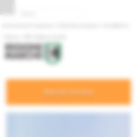
Pannello di gestione dei cookies
|
|
Amministrazione Trasparente
Profilo del committente
ProcediMarche
|
|
Rubrica
URP: la Regione risponde
Marche Turismo