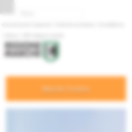
Pannello di gestione dei cookies
|
|
Amministrazione Trasparente
Profilo del committente
ProcediMarche
|
|
Rubrica
URP: la Regione risponde
Marche Turismo