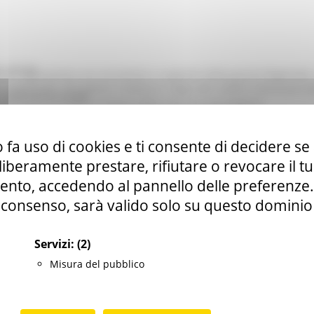
 – INT.NE
arche rappresenta uno strumento a supporto della giunta Regionale, 
stakeholder del settore creditizio e degli altri ambiti interessati
i - Fondo Patrimonio PMI
ll’accesso al credito in favore delle imprese marchigiane.
ndizioni per un contesto finanziario e creditizio inclusivo, rivolto a
 fa uso di cookies e ti consente di decidere se 
i liberamente prestare, rifiutare o revocare il 
nto, accedendo al pannello delle preferenze. S
le imprese
consenso, sarà valido solo su questo dominio
Servizi:
(2)
Misura del pubblico