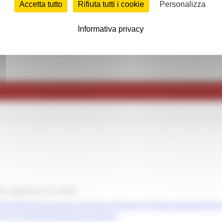
Accetta tutto
Rifiuta tutti i cookie
Personalizza
Informativa privacy
degli esperti contabili
lo regionale sul credito
ost/85742/La-Giunta-regionale-istituisce-il-Tavolo-regionale-del-c
e-un-contesto-finanziario-inclusivo