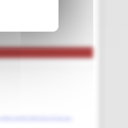
redito-Castelli-Attenzione-mirata-per-