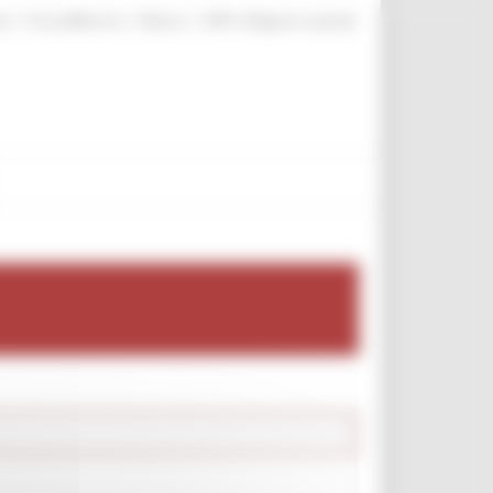
|
|
|
te
ProcediMarche
Rubrica
URP: la Regione risponde