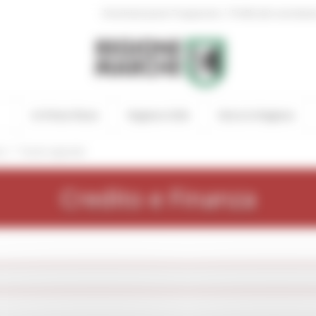
|
Amministrazione Trasparente
Profilo del committen
In Primo Piano
Regione Utile
Entra in Regione
/
ti
Tavolo regionale
Credito e Finanza