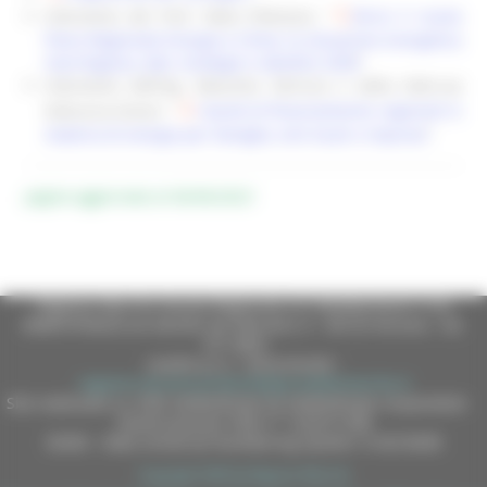
Intervento del Prof. Fabio Polonara: “
Verso il nuovo
Piano Regionale Energia e Clima: la situazione energetica
marchigiana, dati, strategie e obiettivi 2030
”
Intervento dell’Ing. Massimo Sbriscia e della Dott.ssa
Katiuscia Grassi: “
I bandi di finanziamento regionali in
materia di energia per famiglie, enti locali e imprese
”
pagina aggiornata al
06/06/2023
Regione Marche Giunta Regionale (CF 80008630420 P.IVA
00481070423) via Gentile da Fabriano, 9 - 60125 Ancona - tel.
071.8061
casella p.e.c. istituzionale :
regione.marche.protocollogiunta@emarche.it
Sito realizzato su CMS DotNetNuke by DotNetNuke Corporation
Autorizzazione SIAE n° 1225/I/1298
DUNS - Data Universal Numbering System: 514216030
Copyright 2026 by Regione Marche