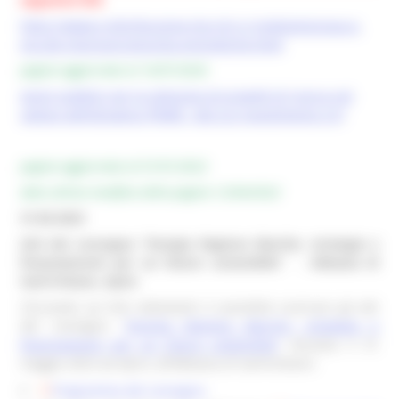
https://www.e-distribuzione.it/a-chi-ci-rivolgiamo/casa-e-
piccole-imprese/comunita-energetiche.html
pagina aggiornata al 16
/07/2026
Avvisi pubblici per la selezione di progetti di ricerca nel
settore dell’idrogeno (PNRR - M2-C2/ Investimento 3.5)
pagina aggiornata al 01/01/2022
data ultima modifica della pagina 12/04/2022
31.05.2023
Atti del convegno “Energia Regione Marche: strategie e
finanziamenti per un futuro sostenibile” - Abbazia di
Sant’Urbano, Apiro
Cliccando sui link sottostanti, è possibile scaricare gli atti
del convegno “
Energia Regione Marche, strategie e
finanziamenti per un futuro sostenibile
” tenutosi il 31
maggio 2023 ad Apiro, all’Abbazia di Sant’Urbano:
Programma del convegno