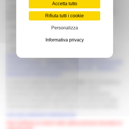
Accetta tutto
- del
Decreto-legge 162/19
(articolo 42bis) e dei relativi
provvedimenti attuativi, quali la delibera 318/2020/R/eel
Rifiuta tutti i cookie
dell'ARERA e il DM 16 settembre 2020 del MiSE;
- del
D.lgs 199/2021
;
Personalizza
- della nuova Delibera
ARERA 727 del 27/12/2022
e
Informativa privacy
relativo
Allegato
.
- della
L.R. 10/2021
e relativi atti attuativi (
DGR 178 del
20/02/2023
e relativi Allegati:
Allegato A - Schema di
protocollo d’intesa
;
Allegato B – Criteri di finanziamento dei
gruppi di autoconsumo collettivo e delle CER
;
Allegato C –
Regolamento Tavolo tecnico
.)
Si riporta di seguito il link al sito del
GSE
, Ente che gestisce
l’incentivo, dal quale è possibile reperire tutte le
informazioni necessarie, scaricare la documentazione
tecnica e le linee guida operative per la costituzione delle
Comunità energetiche e dei Gruppi di Consumo Collettivo.
SITO GSE COMUNITA' ENERGETICHE
Puoi verificare se rientri nella cabina primaria cliccando al
seguente link