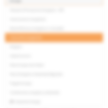
Energia
Attestati di Prestazione Energetica - APE
Autorizzazioni energetiche
Bandi efficienza energetica e rinnovabili
Comunità energetiche
Idrogeno
Impianti termici
Patto Europeo dei Sindaci
Piano Energetico Ambientale Regionale
Progetti Europei
Certificazione energetico ambientale
Statistiche Energia