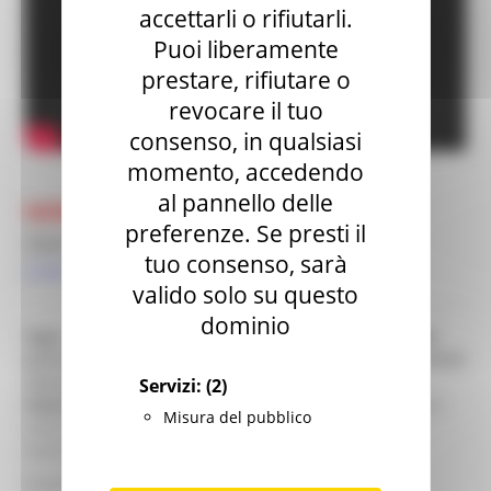
accettarli o rifiutarli.
Puoi liberamente
prestare, rifiutare o
revocare il tuo
consenso, in qualsiasi
momento, accedendo
al pannello delle
NEWS
: BANDO COMUNITA' ENERGETICHE
preferenze. Se presti il
(
Apertura sportello 30/09/2026
)
tuo consenso, sarà
Link Bando
valido solo su questo
dominio
Oggi, cittadini, imprese, enti territoriali, autorità locali,
possono associarsi per produrre localmente, tramite fonti
rinnovabili, l'energia elettrica necessaria al proprio
Servizi:
(2)
fabbisogno
, “condividendola" e ottenendo degli incentivi
Misura del pubblico
sulla loro bolletta, oltreché la possibilità di accesso a
eventuali finanziamenti pubblici.
Questo grazie all'entrata in vigore: