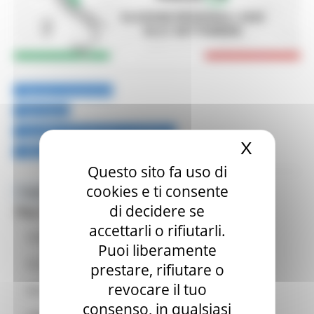
Elezioni trasparenti
Normativa
Circolari ministeriali e prefettizie
X
Nascond
Affluenza e scrutini (dati in tempo reale)
Questo sito fa uso di
cookies e ti consente
Toggle navigation
MENU & Contatti
di decidere se
Per il cittadino
accettarli o rifiutarli.
Come si vota
Puoi liberamente
Fac simile delle schede
prestare, rifiutare o
revocare il tuo
Manifesti delle liste e dei candidati
consenso, in qualsiasi