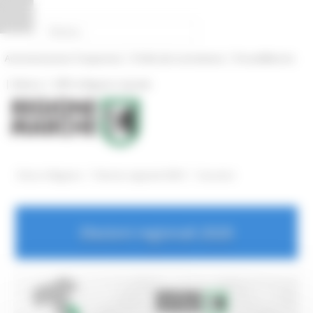
Pannello di gestione dei cookies
|
|
Amministrazione Trasparente
Profilo del committente
ProcediMarche
|
|
Rubrica
URP: la Regione risponde
/
/
Entra in Regione
Elezioni regionali 2020
Istruzioni
Elezioni regionali 2020