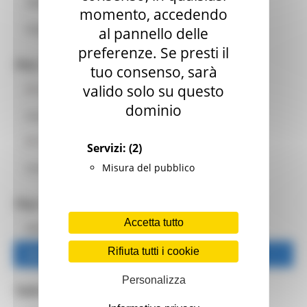
Affluenza e scrutini 2020
momento, accedendo
Riepilogo
al pannello delle
preferenze. Se presti il
Per i Comuni
tuo consenso, sarà
valido solo su questo
Area riservata comuni
dominio
Documenti
FAQ elezioni regionali
Servizi:
(2)
Misura del pubblico
Istruzioni per i seggi elettorali
Per i candidati
Accetta tutto
Manifesti delle liste e dei candidati
Rifiuta tutti i cookie
Istruzioni
Personalizza
Sala Stampa