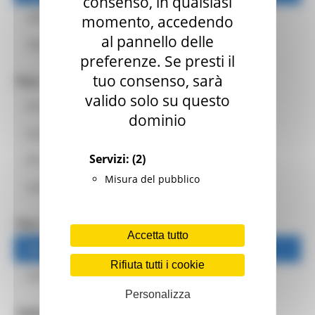
consenso, in qualsiasi
Affluenza e scrutini 2020
momento, accedendo
al pannello delle
Riepilogo
preferenze. Se presti il
tuo consenso, sarà
Per i Comuni
valido solo su questo
Area riservata comuni
dominio
Documenti
Servizi:
(2)
FAQ elezioni regionali
Misura del pubblico
Istruzioni per i seggi elettorali
Per i candidati
Accetta tutto
Manifesti delle liste e dei candidati
Rifiuta tutti i cookie
Istruzioni
Personalizza
Sala Stampa