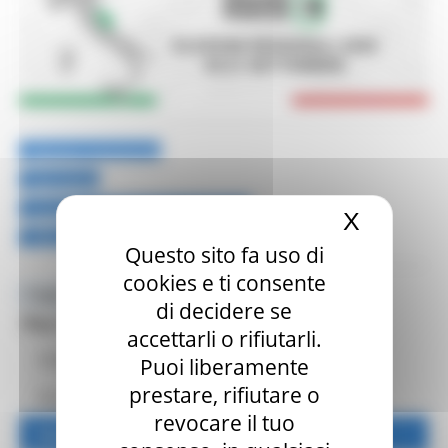
Elezioni trasparenti
Normativa
Circolari ministeriali e prefettizie
X
Nascond
Affluenza e scrutini (dati in tempo reale)
Questo sito fa uso di
cookies e ti consente
Toggle navigation
MENU & Contatti
di decidere se
Per il cittadino
accettarli o rifiutarli.
Come si vota
Puoi liberamente
prestare, rifiutare o
Fac simile delle schede
revocare il tuo
Manifesti delle liste e dei candidati