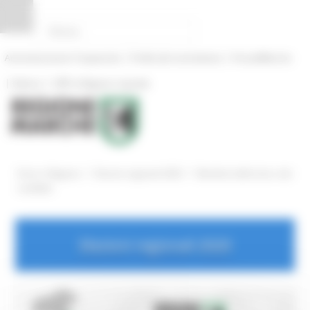
Pannello di gestione dei cookies
|
|
Amministrazione Trasparente
Profilo del committente
ProcediMarche
|
|
Rubrica
URP: la Regione risponde
/
/
Entra in Regione
Elezioni regionali 2020
Manifesti delle liste e dei
candidati
Elezioni regionali 2020