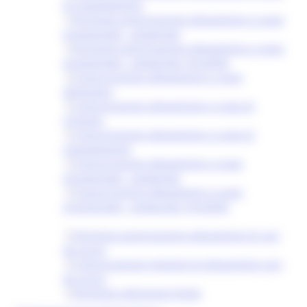
di ripopolamento
Richiesta autorizzazione allevamento a scopo
ornamentale - amatoriale
Richiesta autorizzazione allevamento a scopo
ornamentale - amatoriale: Fringillidi
Comunicazione allevamento a scopo
alimentare
Comunicazione allevamento a scopo di
richiamo
Comunicazione allevamento a scopo di
ripopolamento
Comunicazione allevamento a scopo
ornamentale - amatoriale
Comunicazione allevamento a scopo
ornamentale - amatoriale: Fringillidi
Richiesta autorizzazione allevamento di cani
da caccia
Comunicazione impianto di allevamento cani
da caccia
Richiesta sottrazione fondo