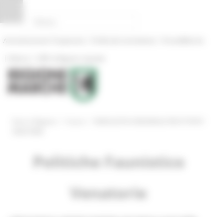
Pannello di gestione dei cookies
|
|
Amministrazione Trasparente
Profilo del committente
ProcediMarche
|
|
Rubrica
URP: la Regione risponde
/
/
Entra in Regione
Caccia
MODULISTICA REGIONALE PER ATTIVITA’
VENATORIA
Politiche Faunistico
Venatorie