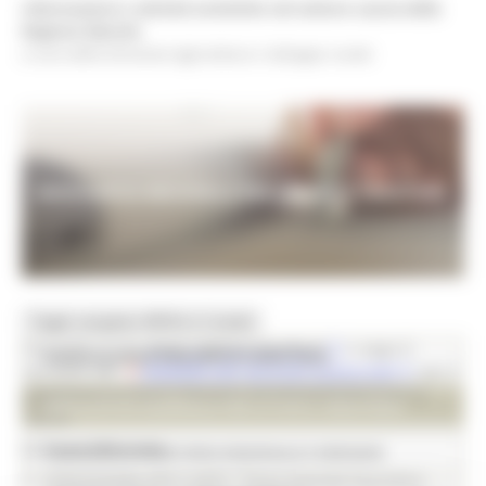
Informazioni e attività turistiche nel settore caccia della
Regione Marche
a cura della Direzione Agricoltura e Sviluppo rurale
Toggle navigation
MENU & Contatti
Connettiti al sito
mpay.regione.marche.it
e segui li
PIANIFICAZIONE FAUNISTICO-VENATORIA
istruzioni del
VADEMECUM (aprendo questo link)
per il
pagamento di Tasse Tributarie ed Extratributarie per la
MODULISTICA REGIONALE PER ATTIVITA’ VENATORIA
Caccia
Le Tasse Tributarie:
CALENDARIO VENATORIO REGIONALE E DEROGHE
CONCESSIONI AFV E AATV: “Tassa Aziende Faunistico