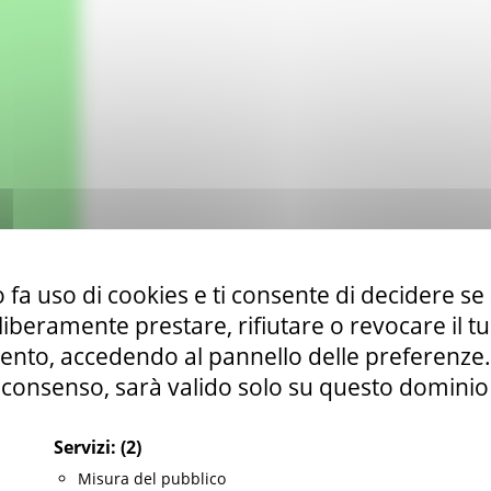
 fa uso di cookies e ti consente di decidere se 
i liberamente prestare, rifiutare o revocare il 
nto, accedendo al pannello delle preferenze. S
consenso, sarà valido solo su questo dominio
Servizi:
(2)
Misura del pubblico