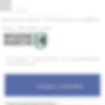
Pannello di gestione dei cookies
|
|
Amministrazione Trasparente
Profilo del committente
ProcediMarche
|
|
Rubrica
URP: la Regione risponde
/
/
Entra in Regione
Sviluppo Sostenibile
Piano regionale adattamento
cambiamento climatico
Sviluppo Sostenibile
Toggle navigation
MENU & Contatti