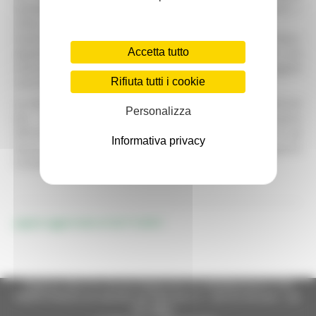
metallo e plastica si trasformano in oggetti utili e diversi. I
rifiuti non esistono esistono solo materiali.
Grazie all’apporto fornito dagli educatori e dagli animatori,
Accetta tutto
appositamente formati, la Ludoteca si propone come una
sorta di “Ecofficina” dove i materiali si trasformano in oggetti
Rifiuta tutti i cookie
concreti ed allo stesso tempo fantastici.
Le tematiche e le modalità di riciclo di alcuni dei materiali
Personalizza
più utilizzati quotidianamente da tutti noi, vengono
affrontate e trattate in maniera giocosa e divertente con gli
Informativa privacy
alunni delle scuole e con quanti, di ogni età, vogliano
riciclare giocando.
pagina aggiornata al
02/11/2023
Regione Marche Giunta Regionale (CF 80008630420 P.IVA
00481070423) via Gentile da Fabriano, 9 - 60125 Ancona - tel.
071.8061