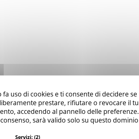
 fa uso di cookies e ti consente di decidere se 
i liberamente prestare, rifiutare o revocare il 
nto, accedendo al pannello delle preferenze. S
consenso, sarà valido solo su questo dominio
Servizi:
(2)