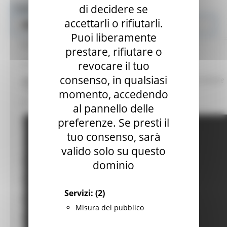
di decidere se
Toggle navigation
MENU & Contatti
accettarli o rifiutarli.
Popolazione immigrata
OSD
Puoi liberamente
Presentazione
prestare, rifiutare o
Popolazione immigrata
revocare il tuo
Contatti
consenso, in qualsiasi
Presentazione del Dossier Immigrazione 2021
-
29 ottobre
News ed Eventi
2021
momento, accedendo
FAMI - Progetto 353
al pannello delle
preferenze. Se presti il
FAMI – Progetto 2219 - Salute mentale migranti forzati e MSNA
tuo consenso, sarà
Materiale MSNA
valido solo su questo
STP/ENI
dominio
Salute Donna
Servizi:
(2)
Minori
Misura del pubblico
Mediazione interculturale