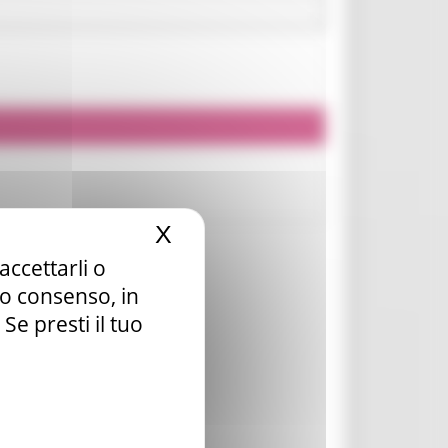
X
Nascondi il banner dei c
accettarli o
tuo consenso, in
e presti il tuo