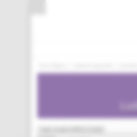
Pannello di gestione dei cookies
/
/
Entra in Regione
Ludoteche regionali Riu
Santa Mar
Lud
Toggle navigation
MENU & Contatti