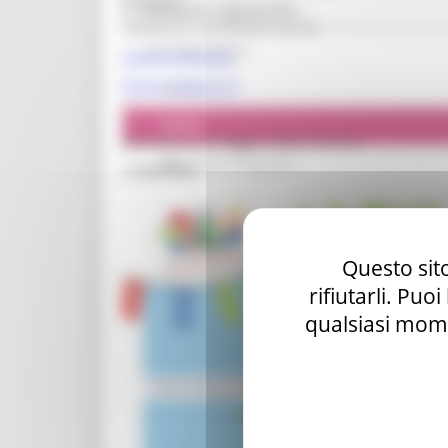
EVENTI
Ludoteche regionali Riu
CONSULTA LE PAGINE SOCIAL
Santa Maria Nuova
Pagina Facebook
Pagina Instagram
Attivita
Eventi
Domenica 24 Maggio 2026, Ancona
Galleria fotografica
I LOVE RIU'
Contatti ed orari
Questo sito
rifiutarli. Puo
qualsiasi mome