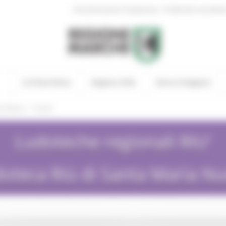
|
Amministrazione Trasparente
Profilo del committen
In Primo Piano
Regione Utile
Entra in Regione
/
ia Nuova
Eventi
Ludoteche regionali RIU'
oteca Riù di Santa Maria N