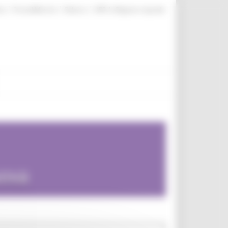
|
|
|
te
ProcediMarche
Rubrica
URP: la Regione risponde
uova