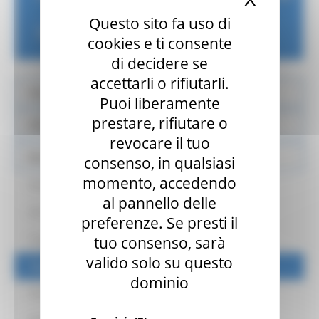
Questo sito fa uso di
Sociali
cookies e ti consente
di decidere se
accettarli o rifiutarli.
Dati Elaborazioni
Puoi liberamente
prestare, rifiutare o
Attività
revocare il tuo
Banca dati Servizi e Attori
consenso, in qualsiasi
momento, accedendo
Servizi
al pannello delle
Enti e Attori
preferenze. Se presti il
tuo consenso, sarà
Cooperative Sociali
valido solo su questo
Organizzazioni Volontariato
dominio
Associazioni Promozione Sociale