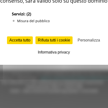
consenso, sarà valido solo su questo dominio
Servizi:
(2)
Misura del pubblico
Accetta tutto
Rifiuta tutti i cookie
Personalizza
Informativa privacy
e (CF 80008630420 P.IVA 00481070423) via Gentile da Fabriano, 9 
ella p.e.c. istituzionale :
regione.marche.protocollogiunta@emarche
Sito realizzato su CMS DotNetNuke by DotNetNuke Corporation
Autorizzazione SIAE n° 1225/I/1298
DUNS - Data Universal Numbering System: 514216030