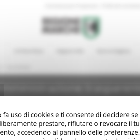
|
Amministrazione Trasparente
Profilo del committen
In Primo Piano
Regione Utile
Entra in Regione
/
i
Gare Bandite
mministrazione trasparen
 fa uso di cookies e ti consente di decidere se 
i liberamente prestare, rifiutare o revocare il 
nto, accedendo al pannello delle preferenze. S