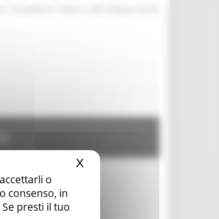
|
|
|
te
ProcediMarche
Rubrica
URP: la Regione risponde
te
X
Nascondi il banner dei c
accettarli o
tuo consenso, in
e presti il tuo