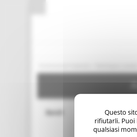
Pannello di gestione dei cookies
/
Amministrazione Trasparente
Bandi di gara e contratt
A
Questo sito
Bandi
rifiutarli. Puo
qualsiasi mome