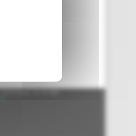
- 60125 Ancona - tel. 071.8061
.it