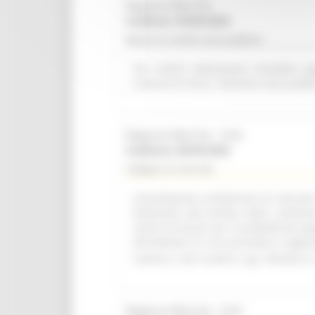
Regione Marche
Scadenza: 09/08/2026
Bando di vendita asta pubblica
R.R. 4/2015 Alienazione immobile ap
Comune di Visso. Indizione asta pubbl
Regione Marche - SUA
Scadenza: 08/09/2026
Indagine di mercato
Consultazione preliminare di mercato i
finalizzata alla verifica delle condizi
servizi accessori per la piattaforma a
all'indizione di una procedura negozi
comma 2, lett. b) del D. Lgs. 36/2023 e 
Regione Marche - SUA