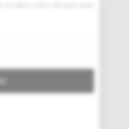
|
|
|
te
ProcediMarche
Rubrica
URP: la Regione risponde
te