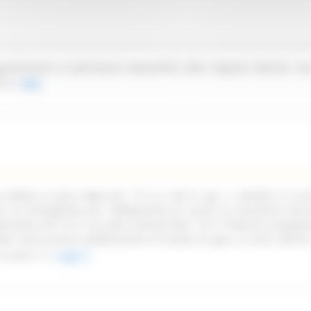
partenente al patrimonio disponibile della Regione Marche sit
ica.
Leggi
ndetta ai sensi degli artt. 77 e ss. del D. Lgs. n. 36/2023 e ss.mm
oni di infungibilità per l'affidamento di servizi di assistenza tecn
pplicativa Life 1st in uso alla Centrale NEA 116117 Marche, propede
ata senza previa pubblicazione di bando di gara, ai sensi dell'art
ss.mm.ii.
Leggi