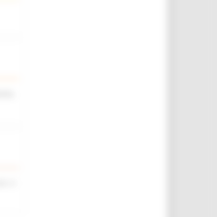
iche,
rt. 4