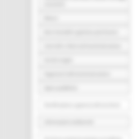
economici
Bilanci
Beni immobili e gestione patrimonio
Controlli e rilievi sull'amministrazione
Servizi erogati
Pagamenti dell'amministrazione
Opere pubbliche
Pianificazione e governo del territorio
Informazioni ambientali