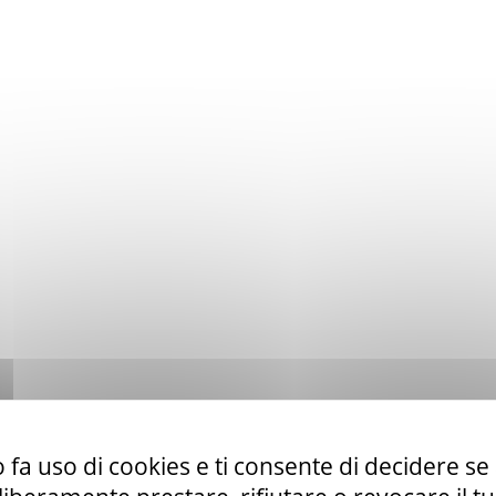
 fa uso di cookies e ti consente di decidere se 
to ex art. 50 comma 1 lett. b) del D. Lgs. 36/23 di servizi di telefo
la CUR 112 Marche-Umbria.
Leggi