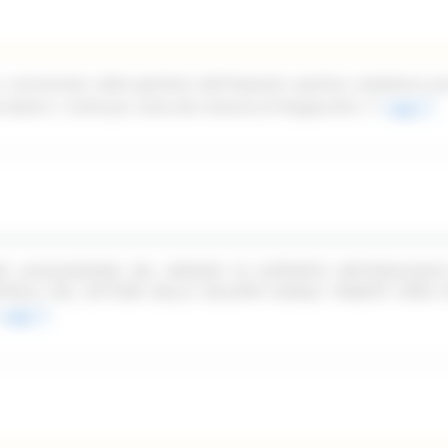
n concessione della gestione dell'impianto sportivo complesso pi
ale Dante n. 52/54 per conto del Comune di Pergola (PU)
Leggi
PER LACQUISIZIONE DEL SERVIZIO DI SUPPORTO METODOLOGIC
TROLLI NEL SETTORE DELLO SVILUPPO RURALE TRAMITE OPEN F
Leggi