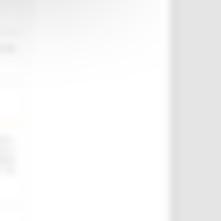
o nel
.ii.,
ica e
utica
. 76,