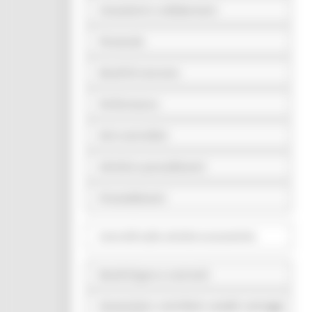
Consulenti e collaboratori
Personale
Bandi di concorso
Performance
Enti controllati
Attività e procedimenti
Provvedimenti
Controlli sulle attività economiche
Bandi di gara e contratti
Sovvenzioni, contributi, sussidi, vantaggi