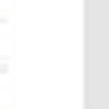
scina
O ED
IELD