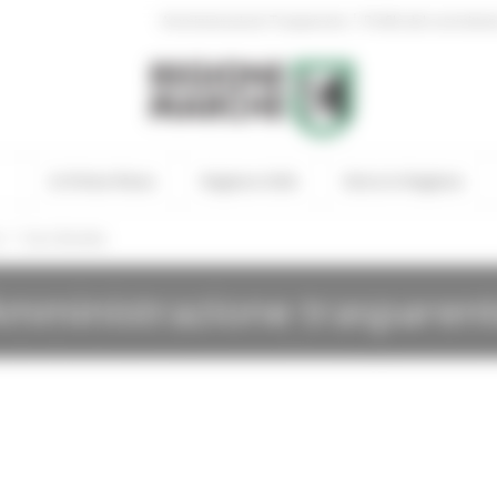
|
Amministrazione Trasparente
Profilo del committen
In Primo Piano
Regione Utile
Entra in Regione
/
i
Gare Bandite
mministrazione trasparen