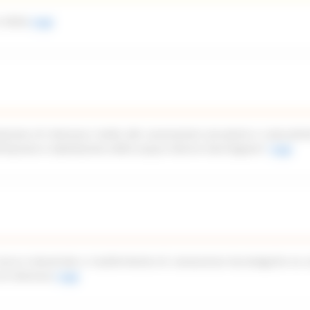
 2026)
Leggi
azione di interesse rivolto alle associazioni piscatorie e naturalist
imitazione e tabellazione delle acque interne marchigiane”
Leggi
icerca industriale e trasferimento di conoscenze tecnologiche ex a
di interesse
Leggi