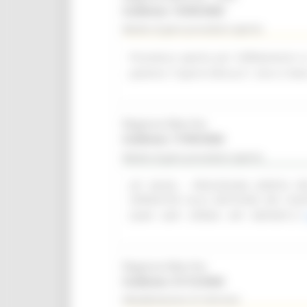
Scadenza: 14/09/2026
Bando di gara procedura aperta
Procedura aperta per l'affidamento i
palestra "Caprini Minucci", sito in Vi
Regione Marche
Scadenza: 17/09/2026
Bando di gara procedura aperta
(SF 28/26) - PROCEDURA APERTA 
OPERATIVO ALLA GESTIONE DEI CON
(SIAR - DAP - OPERA - API - REPORT)
Regione Marche
Scadenza: 31/12/2026
Manifestazione di interesse