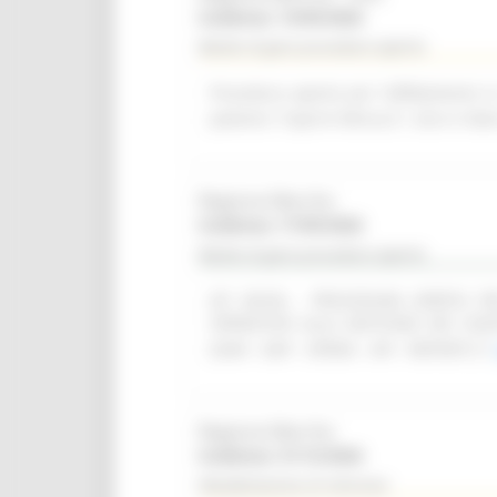
Scadenza: 14/09/2026
Bando di gara procedura aperta
Procedura aperta per l'affidamento i
palestra "Caprini Minucci", sito in Vi
Regione Marche
Scadenza: 17/09/2026
Bando di gara procedura aperta
(SF 28/26) - PROCEDURA APERTA 
OPERATIVO ALLA GESTIONE DEI CON
(SIAR - DAP - OPERA - API - REPORT)
Regione Marche
Scadenza: 31/12/2026
Manifestazione di interesse