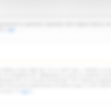
partenente al patrimonio disponibile della Regione Marche sit
ica.
Leggi
ndetta ai sensi degli artt. 77 e ss. del D. Lgs. n. 36/2023 e ss.mm
oni di infungibilità per l'affidamento di servizi di assistenza tecn
pplicativa Life 1st in uso alla Centrale NEA 116117 Marche, propede
ata senza previa pubblicazione di bando di gara, ai sensi dell'art
ss.mm.ii.
Leggi