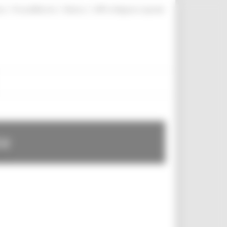
|
|
|
te
ProcediMarche
Rubrica
URP: la Regione risponde
te