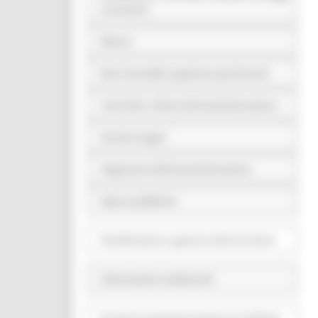
economici
Bilanci
Beni immobili e gestione patrimonio
Controlli e rilievi sull'amministrazione
Servizi erogati
Pagamenti dell'amministrazione
Opere pubbliche
Pianificazione e governo del territorio
Informazioni ambientali