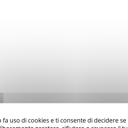
 fa uso di cookies e ti consente di decidere se 
to ex art. 50 comma 1 lett. b) del D. Lgs. 36/23 di servizi di telefo
la CUR 112 Marche-Umbria.
Leggi