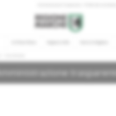
|
Amministrazione Trasparente
Profilo del committen
In Primo Piano
Regione Utile
Entra in Regione
/
i
Gare Bandite
mministrazione trasparen