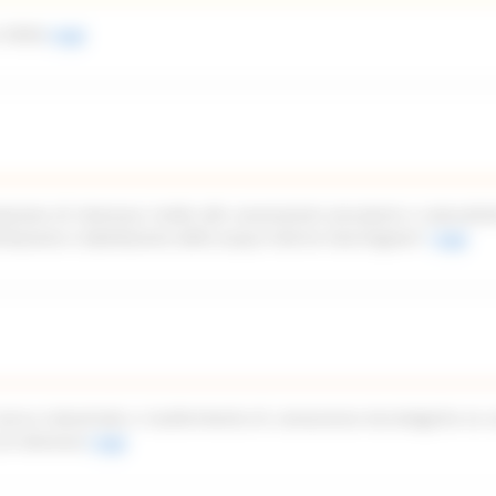
 2026)
Leggi
azione di interesse rivolto alle associazioni piscatorie e naturalist
imitazione e tabellazione delle acque interne marchigiane”
Leggi
icerca industriale e trasferimento di conoscenze tecnologiche ex a
di interesse
Leggi