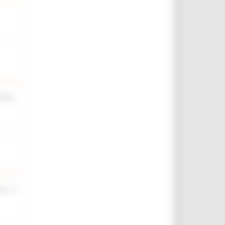
iche,
rt. 4