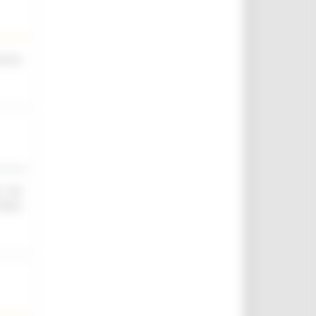
scina
O ED
IELD