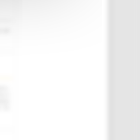
o nel
.ii.,
ica e
utica
. 76,