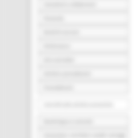
Consulenti e collaboratori
Personale
Bandi di concorso
Performance
Enti controllati
Attività e procedimenti
Provvedimenti
Controlli sulle attività economiche
Bandi di gara e contratti
Sovvenzioni, contributi, sussidi, vantaggi