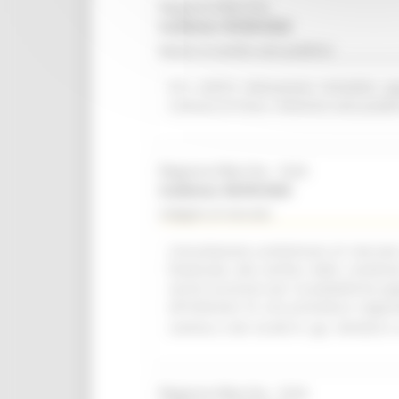
Regione Marche
Scadenza: 09/08/2026
Bando di vendita asta pubblica
R.R. 4/2015 Alienazione immobile ap
Comune di Visso. Indizione asta pubbl
Regione Marche - SUA
Scadenza: 08/09/2026
Indagine di mercato
Consultazione preliminare di mercato i
finalizzata alla verifica delle condizi
servizi accessori per la piattaforma a
all'indizione di una procedura negozi
comma 2, lett. b) del D. Lgs. 36/2023 e 
Regione Marche - SUA