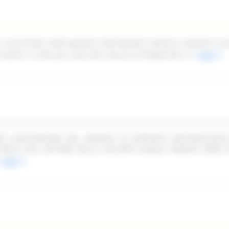
n concessione della gestione dell'impianto sportivo complesso pi
ale Dante n. 52/54 per conto del Comune di Pergola (PU)
Leggi
PER LACQUISIZIONE DEL SERVIZIO DI SUPPORTO METODOLOGIC
TROLLI NEL SETTORE DELLO SVILUPPO RURALE TRAMITE OPEN F
Leggi