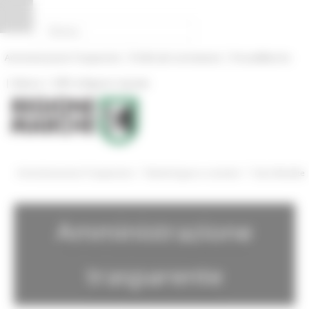
Pannello di gestione dei cookies
|
|
Amministrazione Trasparente
Profilo del committente
ProcediMarche
|
|
Rubrica
URP: la Regione risponde
/
/
Amministrazione Trasparente
Bandi di gara e contratti
Gare Bandite
Amministrazione
trasparente