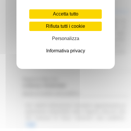
Scadenza: 01/07/2025
Manifestazione di interesse
Accetta tutto
Attuazione DGR 291/2025 – Avvio procedura di
Rifiuta tutti i cookie
Interpello per identificare le Organizzazioni di
Volontariato e le Reti Associative Nazionali delle
Personalizza
Organizzazioni di Volontariato idonee e disponibili
a collaborare con gli Enti del SSR per garantire il
Informativa privacy
servizio di trasporto sanitario e/o prevalentemente
sanitario.
Leggi
Regione Marche
Scadenza: 09/08/2026
Bando di vendita asta pubblica
R.R. 4/2015 Alienazione immobile appartenente al
patrimonio disponibile della Regione Marche sito
nel Comune di Visso. Indizione asta pubblica.
Leggi