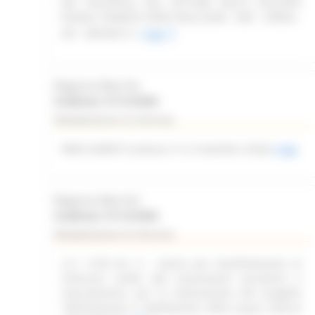
DEI CONTROLLI NEL SETTORE DELLO SVILUPPO
RURALE TRAMITE OPEN FIELD (SIAR - DAP - OPERA -
API - REPORT)
Leggi
Regione Marche
Scadenza: 31/12/2026
Manifestazione di interesse
WEB SUMMIT (Lisbona, 9-12 novembre 2026)
Leggi
Regione Marche
Scadenza: 31/12/2026
Manifestazione di interesse
L.R. 11/03 Art. 6 – Avviso per manifestazione di
interesse rivolto alle associazioni piscatorie e
naturalistiche, per la realizzazione del progetto
“delimitazione e tabellazione delle acque interne