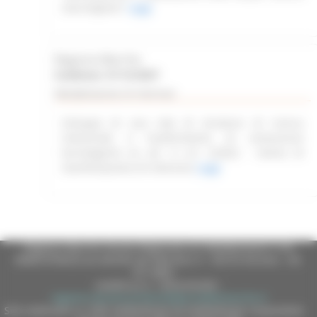
marchigiane”
Leggi
Regione Marche
Scadenza: 31/12/2027
Manifestazione di interesse
Sviluppo di una rete di strutture di ricerca
industriale e trasferimento di conoscenze
tecnologiche ex art. 4 L.R. 2/2022 - Avviso di
manifestazione di interesse
Leggi
Regione Marche Giunta Regionale (CF 80008630420 P.IVA
00481070423) via Gentile da Fabriano, 9 - 60125 Ancona - tel.
071.8061
casella p.e.c. istituzionale :
regione.marche.protocollogiunta@emarche.it
Sito realizzato su CMS DotNetNuke by DotNetNuke Corporation