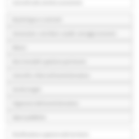
Controlli sulle attività economiche
Bandi di gara e contratti
Sovvenzioni, contributi, sussidi, vantaggi economici
Bilanci
Beni immobili e gestione patrimonio
Controlli e rilievi sull'amministrazione
Servizi erogati
Pagamenti dell'amministrazione
Opere pubbliche
Pianificazione e governo del territorio