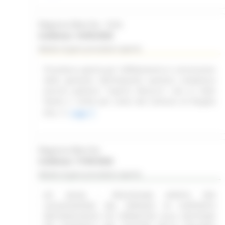
Regione Marche - SUA
Scadenza: 14/09/2026
Bando di gara procedura aperta
Procedura aperta per l'affidamento in concessione
della gestione dell'impianto sportivo complesso
piscina palestra "Caprini Minucci", sito in Viale
Dante n. 52/54 per conto del Comune di Pergola
(PU)
Leggi
Regione Marche
Scadenza: 17/09/2026
Bando di gara procedura aperta
(SF 28/26) - PROCEDURA APERTA PER
LACQUISIZIONE DEL SERVIZIO DI SUPPORTO
METODOLOGICO ED OPERATIVO ALLA GESTIONE