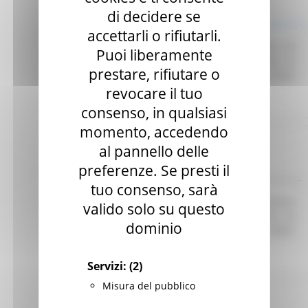
di decidere se
Indagine di mercato
accettarli o rifiutarli.
Avviso finalizzato all’affidamento diretto ex art. 50
Puoi liberamente
comma 1 lett. b) del D. Lgs. 36/23 di servizi di
prestare, rifiutare o
telefonia e connettività dati per le esigenze della
CUR 112 Marche-Umbria.
Leggi
revocare il tuo
consenso, in qualsiasi
momento, accedendo
Regione Marche
al pannello delle
Scadenza: 30/06/2025
preferenze. Se presti il
Manifestazione di interesse
tuo consenso, sarà
Avviso pubblico per l’acquisizione di preventivi
valido solo su questo
finalizzati all’affidamento diretto del servizio di
dominio
Responsabile per la Protezione dei Dati (RDP).
Leggi
Servizi:
(2)
Misura del pubblico
Regione Marche