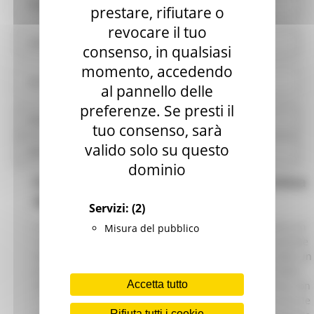
Pianificazione e governo del territorio
prestare, rifiutare o
revocare il tuo
Informazioni ambientali
consenso, in qualsiasi
momento, accedendo
Strutture sanitarie private accreditate
al pannello delle
preferenze. Se presti il
Interventi straordinari e di emergenza
tuo consenso, sarà
valido solo su questo
Altri contenuti
dominio
Il percorso Qualità della Stazione Unica
Appaltante Marche (SUAM)
Servizi:
(2)
La qualità e il miglioramento delle performance hanno un
Misura del pubblico
ruolo sempre più centrale nelle azioni di modernizzazione
delle Amministrazioni Pubbliche, le quali hanno iniziato un
percorso di innovazione dei propri processi organizzativi,
Accetta tutto
delle politiche adottate e dei propri servizi in coerenza con
il modificarsi dei bisogni da soddisfare. Questo percorso le
Rifiuta tutti i cookie