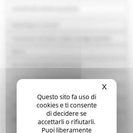
Controlli sulle attività economiche
Bandi di gara e contratti
Sovvenzioni, contributi, sussidi, vantaggi economici
Bilanci
Beni immobili e gestione patrimonio
Controlli e rilievi sull'amministrazione
X
Nascond
Servizi erogati
Questo sito fa uso di
cookies e ti consente
Pagamenti dell'amministrazione
di decidere se
Opere pubbliche
accettarli o rifiutarli.
Puoi liberamente