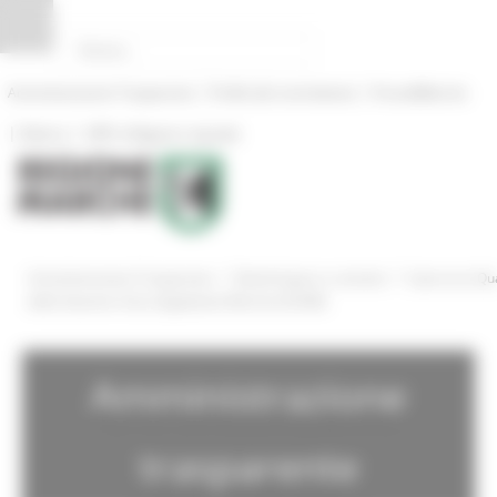
Pannello di gestione dei cookies
|
|
Amministrazione Trasparente
Profilo del committente
ProcediMarche
|
|
Rubrica
URP: la Regione risponde
/
/
Amministrazione Trasparente
Bandi di gara e contratti
Il percorso Qu
della Stazione Unica Appaltante Marche (SUAM)
Amministrazione
trasparente