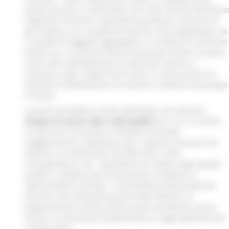
propri processi, in particolare sono stati tracciati (attravers
diagrammi di flusso e specifiche procedure) i processi di
gara aperta, sia in qualità di Stazione Unica Appaltante, sia
in qualità di Soggetto Aggregatore, in un’ottica di confronto
bottom up. Il confronto avuto durante gli incontri ha avuto
come esito l’identificazione di eventuali criticità, in
relazione a ogni singola macro-fase, e la discussione ha
stimolato l’individuazione di soluzioni condivise dal gruppo
di lavoro.
A partire da ottobre è stato individuato uno specifico
Gruppo di Lavoro (GdL) sulla Qualità
con cui si è iniziato
un percorso conoscitivo e formativo orientato
maggiormente a soddisfare tutti i requisiti necessari per
ottenere la certificazione ISO 9001:2015, nella
consapevolezza che - soprattutto nel settore degli appalti
pubblici, caratterizzato da procedure complesse e
rigorosamente normate – l’orientamento alla qualità dei
processi, alla standardizzazione delle attività e al
miglioramento continuo delle proprie prestazioni possa
fornire un contributo fondamentale al raggiungimento dei
risultati attesi.