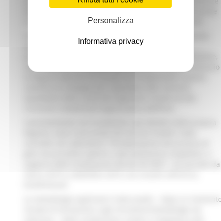
pone di fronte a nuove sfide e a ripensare strategicamente
alla propria missione nell’ambito del contesto istituzionale
Personalizza
in cui sono inserite (rapporto Stato-Regioni-Enti locali).
A tal fine, la Pubblica Amministrazione si sta orientando
Informativa privacy
verso lo
sviluppo di Sistemi di Qualità
e si sta
progressivamente avvicinando ai percorsi di certificazione,
come modello di sviluppo organizzativo. In questo scenario
la Regione Marche ha iniziato ad intraprendere questo
cammino di sviluppo per rispondere alle crescenti
aspettative della comunità regionale e locale ed alla
crescente complessità organizzativa dell’Ente.
Coerentemente con le politiche e gli obiettivi della propria
Regione, tutto il personale del Servizio SUAM è stato
coinvolto nel Laboratorio “
Formalizzazione del processo di
gara con procedura aperta e auto-valutazione compliance, a
supporto della certificazione UNI EN ISO 9001
”, nel periodo da
marzo 2019 a settembre 2019, con incontri all’incirca
bisettimanali.
La metodologia applicata è stata quella – dopo un moment
iniziale di formazione sugli strumenti/metodologie da
utilizzare – della condivisione, analisi e mappatura dei