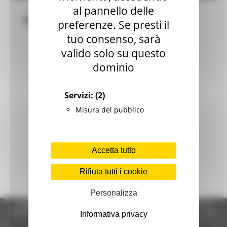
al pannello delle
Bandi
preferenze. Se presti il
tuo consenso, sarà
valido solo su questo
dominio
Servizi:
(2)
Misura del pubblico
Accetta tutto
Rifiuta tutti i cookie
Personalizza
Regione Marche Giunta Regionale (CF 80008630420 P.IVA
00481070423) via Gentile da Fabriano, 9 - 60125 Ancona - tel.
Informativa privacy
071.8061