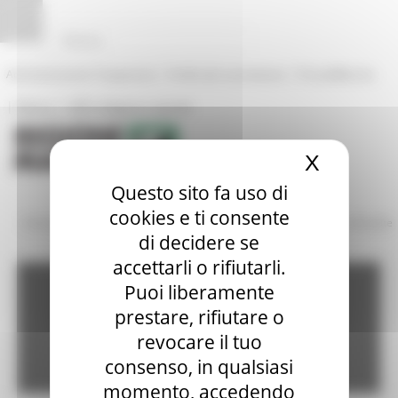
Pannello di gestione dei cookies
|
|
Amministrazione Trasparente
Profilo del committente
ProcediMarche
|
|
Rubrica
URP: la Regione risponde
X
Nascond
Questo sito fa uso di
cookies e ti consente
/
/
Amministrazione Trasparente
Bandi di gara e contratti
Gare Bandite
di decidere se
accettarli o rifiutarli.
Amministrazione
Puoi liberamente
prestare, rifiutare o
revocare il tuo
trasparente
consenso, in qualsiasi
momento, accedendo