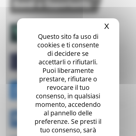
X
Nascond
Questo sito fa uso di
cookies e ti consente
di decidere se
accettarli o rifiutarli.
Puoi liberamente
prestare, rifiutare o
revocare il tuo
consenso, in qualsiasi
momento, accedendo
al pannello delle
preferenze. Se presti il
tuo consenso, sarà