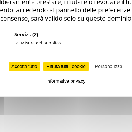
i liberamente prestare, rifiutare o revocare il 
nto, accedendo al pannello delle preferenze. S
consenso, sarà valido solo su questo dominio
Servizi:
(2)
Misura del pubblico
Accetta tutto
Rifiuta tutti i cookie
Personalizza
Informativa privacy